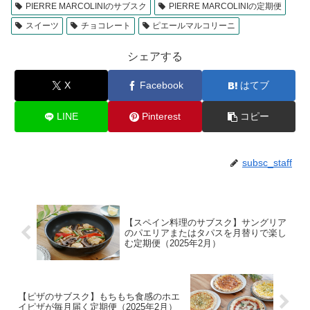
PIERRE MARCOLINIのサブスク
PIERRE MARCOLINIの定期便
スイーツ
チョコレート
ピエールマルコリーニ
シェアする
X
Facebook
はてブ
LINE
Pinterest
コピー
subsc_staff
【スペイン料理のサブスク】サングリア
のパエリアまたはタパスを月替りで楽し
む定期便（2025年2月）
【ピザのサブスク】もちもち食感のホエ
イピザが毎月届く定期便（2025年2月）