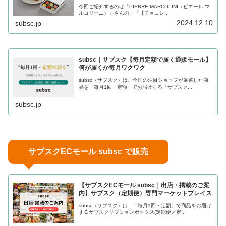
今回ご紹介するのは「PIERRE MARCOLINI（ピエール マ
ルコリーニ）」さんの、「【チョコレ...
2024.12.10
subsc.jp
subsc｜サブスク【毎月定額で届く通販モール】
何が届くか毎月ワクワク
subsc（サブスク）は、全国の注目ショップが厳選した商
品を「毎月1回・定額」でお届けする「サブスク...
subsc.jp
サブスクECモール subsc で販売
【サブスクECモール subsc｜出店・掲載のご案
内】サブスク（定期便）専門マーケットプレイス
subsc（サブスク）は、「毎月1回・定額」で商品をお届け
するサブスクリプションボックス(定期便／定...