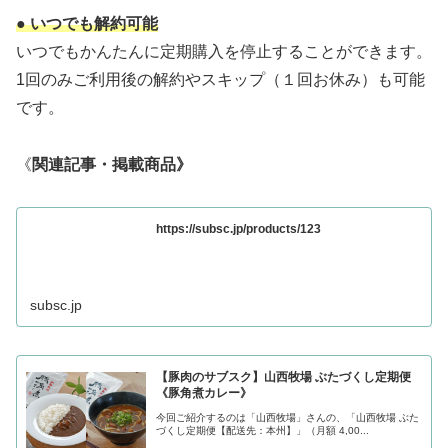
● いつでも解約可能
いつでもかんたんに定期購入を停止することができます。
1回のみご利用後の解約やスキップ（１回お休み）も可能
です。
《
関連記事・掲載商品》
https://subsc.jp/products/123
subsc.jp
【豚肉のサブスク】山西牧場 ぶたづくし定期便
《豚角煮カレー》
今回ご紹介するのは「山西牧場」さんの、「山西牧場 ぶた
づくし定期便【配送先：本州】」（月額 4,00...