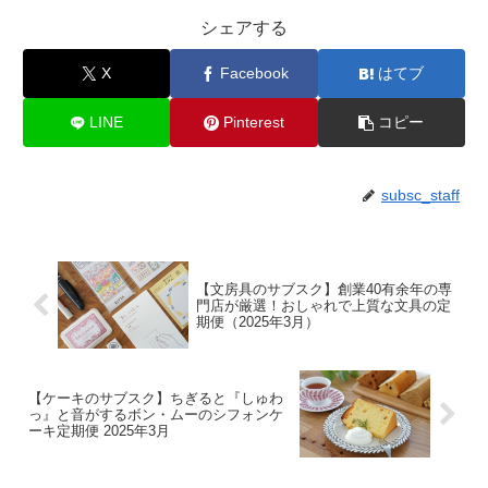
シェアする
X
Facebook
はてブ
LINE
Pinterest
コピー
subsc_staff
【文房具のサブスク】創業40有余年の専
門店が厳選！おしゃれで上質な文具の定
期便（2025年3月）
【ケーキのサブスク】ちぎると『しゅわ
っ』と音がするボン・ムーのシフォンケ
ーキ定期便 2025年3月