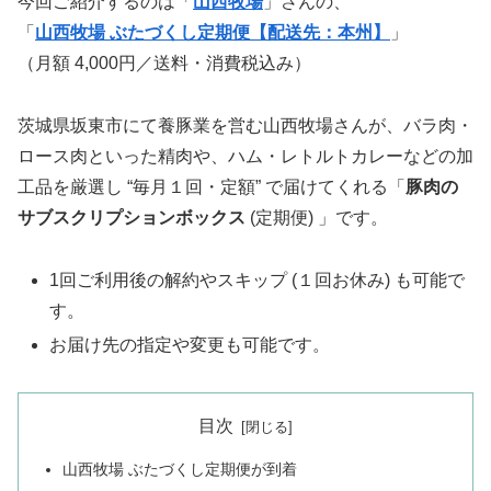
今回ご紹介するのは「
山西牧場
」さんの、
「
山西牧場 ぶたづくし定期便【配送先：本州】
」
（月額 4,000円／送料・消費税込み）
茨城県坂東市にて養豚業を営む山西牧場さんが、バラ肉・
ロース肉といった精肉や、ハム・レトルトカレーなどの加
工品を厳選し “毎月１回・定額” で届けてくれる「
豚肉の
サブスクリプションボックス
(定期便) 」です。
1回ご利用後の解約やスキップ (１回お休み) も可能で
す。
お届け先の指定や変更も可能です。
目次
山西牧場 ぶたづくし定期便が到着