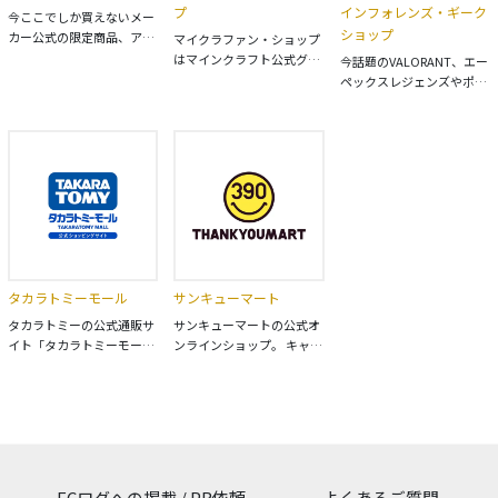
プ
インフォレンズ・ギーク
今ここでしか買えないメー
ショップ
カー公式の限定商品、アニ
マイクラファン・ショップ
メ・コミックなどに登場す
はマインクラフト公式グッ
今話題のVALORANT、エー
る人気キャラクターのグッ
ズ専門店。公式ライセンス
ペックスレジェンズやポピ
ズを多数取り扱っていま
グッズだけを扱う日本で唯
ープレイタイム、アメイジ
す。ガンプラなどのプラモ
一のオンラインショップと
ングデジタルサーカスその
デルやフィギュア、ガシャ
して7年目を迎えました。
他ゲームや映像作品グッズ
ポン、食玩からファッショ
たくさんのマインクラフト
の輸入販売。正規ライセン
ンまで豊富な品揃えです。
ファンに愛されています。
スグッズが３００種類以
クリーパーやエンダーマ
上！ 8,000円以上のご注文
ン、ダイヤモンドなど欲し
で無料配送・午前中のご注
いマイクラグッズが見つか
文は当日出荷。
るかも。
タカラトミーモール
サンキューマート
タカラトミーの公式通販サ
サンキューマートの公式オ
イト「タカラトミーモー
ンラインショップ。 キャラ
ル」です。 トミカやプラレ
クターの限定アイテムを中
ール、リカちゃんをはじ
心に、Tシャツやバッグ、
め、さまざまなおもちゃや
アクセサリー、コスメ、生
グッズを幅広く取り扱って
活雑貨、お菓子などを取り
います。
扱っています。 商品は
ALL390円（税込429円）の
価格で販売しています。
ECログへの掲載 / PR依頼
よくあるご質問