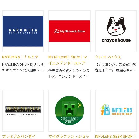
ト。 世界中のおもちゃ・ベ
Disneystore.jp（ディズニ
販】マタニティ・ベビー・
ビー用品を豊富な品揃えで
ーストア.jp）。 ディズニー
キッズ用品専門店「アカチ
提供。オリジナル商品や人
ストアでも取り扱うディズ
ャンホンポ Online Shop」
気キャラクター商品、ベビ
ニーキャラクターの人気グ
です。新生児・乳児・ベビ
ー服、ベビーカーを安心＆
ッズや新作グッズをライン
ー・キッズ服、ベビーカ
お買い得価格で。店舗在庫
ナップ。 shopDisneyは
ー・紙おむつなどの必需
も確認できます。
Disneystore.jpへ。プレゼ
品、マタニティ・ママ向け
ントにもオススメのディズ
商品を購入できます。
ニーグッズ公式通販サイト
5,500円（税込）以上で送
です。
料当社負担（一部商品を除
NARUMIYA｜ナルミヤ
My Nintendo Store｜マ
クレヨンハウス
く）。nanacoポイントま
イニンテンドーストア
たはアカチャンホンポネッ
NARUMIYA ONLINE | ナルミ
【クレヨンハウス公式】落
トポイントも貯まります。
ヤオンライン公式通販ショ
合恵子主宰。 厳選された絵
任天堂の公式オンラインス
ップ。各種キャンペーン開
本・木のおもちゃ・オーガ
トア。ニンテンドースイッ
催中。人気子供服。メゾピ
ニック食品・有機野菜・オ
チ本体やダウンロードソフ
アノ、プティマイン、ラブ
ーガニックコスメ・オーガ
トをはじめ、よりゲームを
トキシック、クレードスコ
ニックコットンの通販専門
楽しむための追加コンテン
ープ、アナスイミニ等、全
店。 出産祝い、プレゼン
ツやグッズ、ここでしか手
ブランド、全商品をご覧い
ト、ギフト、贈り物はラッ
に入らないストア限定商品
ただけます。
ピング無料！ 12,000円以上
もご用意しています。
で送料無料（一部地域除
く）
プレミアムバンダイ
マイクラファン・ショッ
INFOLENS GEEK SHOP｜