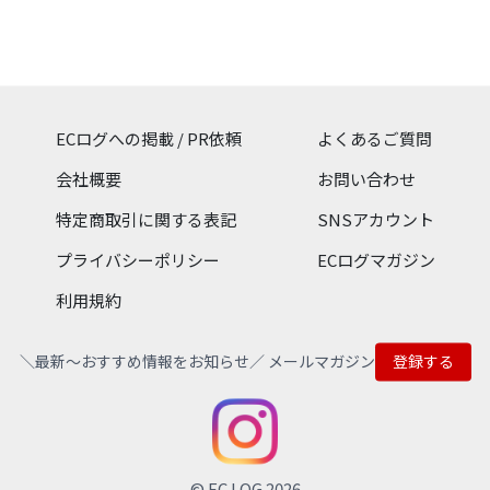
報ページ。商品情報、サポ
あんしんパスポート！大型
です。ヘッドホン、イヤホ
ート情報、販売情報をご覧
商品配送設置無料！冷蔵
ン、マイクロホン、スピー
いただけます。
庫、洗濯機、エアコン、テ
カーなどのオーディオ機器
レビなど家電が豊富。ご購
をお求めいただけます。｜
入後も安心！全国のケーズ
日本の音響機器メーカー｜
デンキでアフターサービ
1962年創立｜
ス。10年・5年・3年間の長
ECログへの掲載 / PR依頼
よくあるご質問
期無料保証もございます
会社概要
お問い合わせ
特定商取引に関する表記
SNSアカウント
プライバシーポリシー
ECログマガジン
利用規約
＼最新〜おすすめ情報をお知らせ／ メールマガジン
登録する
© EC LOG 2026