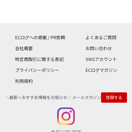
報ページ。商品情報、サポ
る人気キャラクターのグッ
チ本体やダウンロードソフ
ート情報、販売情報をご覧
ズを多数取り扱っていま
トをはじめ、よりゲームを
いただけます。
す。ガンプラなどのプラモ
楽しむための追加コンテン
デルやフィギュア、ガシャ
ツやグッズ、ここでしか手
ポン、食玩からファッショ
に入らないストア限定商品
ンまで豊富な品揃えです。
もご用意しています。
ECログへの掲載 / PR依頼
よくあるご質問
会社概要
お問い合わせ
特定商取引に関する表記
SNSアカウント
プライバシーポリシー
ECログマガジン
利用規約
＼最新〜おすすめ情報をお知らせ／ メールマガジン
登録する
© EC LOG 2026