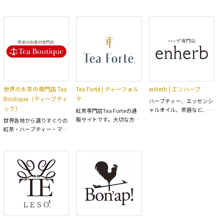
渋谷ヒカリエ、アトレ恵比
フスタイルカンパニーで
インショップ。150年の歴
寿などを拠点に店舗展開及
す。ハーブティー、アロ
史を誇るフランスを代表す
び通信販売をしています。
マ、精油（エッセンシャル
るプレミアム ティー メゾ
産地にこだわり厳選したノ
オイル）を中心にスキンケ
ン「クスミティー（KUSMI
ンカフェインティーで大人
ア、検定対策アイテムなど
TEA）」。歴史の中で育ま
気のピュアルイボスティー
幅広く取り揃えておりま
れたクラフツマンシップに
やグリーンルイボスティー
す。
より、最高級のマテリアル
やフレーバーティーなどを
を使用し、フランスのワー
提案します。各種ギフトセ
クショップにて丁寧に製造
ットや芸能人も多数利用し
されています。クスミティ
世界のお茶の専門店 Tea
Tea Forté | ティーフォル
enherb | エンハーブ
ているオシャレなガラスタ
ーは、フレーバー、カルチ
Boutique（ティーブティ
テ
ンブラーも販売していま
ャー、カラーリングを融合
ハーブティー、エッセンシ
す。
ック）
させることで、美しいブレ
ャルオイル、茶器など、ハ
紅茶専門店Tea Forteの通
ンディングを体現する類ま
ーブ関連商品を常時200点
販サイトです。大切な方に
世界各地から選りすぐりの
れなるプレミアム ティー
以上取り扱っているサント
贈るプレゼントやギフトに
紅茶・ハーブティー・マテ
メゾンです。
リーグループのハーブ専門
おすすめです。他に類を見
茶・中国茶・台湾茶・日本
の通販サイトです。
ない紅茶体験を可能にする
茶・アルガンオイルなど種
ティーフォルテのピラミッ
類豊富に取り揃えておりま
ド型ティ―インフューザー
す。業務用の茶葉も小ロッ
（ティーバッグ）が、高品
トからご注文いただけま
質なオーガニック茶葉やハ
す。世界中の美味しいお茶
ーブを美しくショーケース
を「ティーブティック」
します。味と香りはもちろ
で。4980円以上で送料無料
ん、目でもティータイムを
です。
愉しめます。