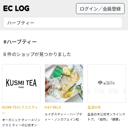
ログイン／会員登録
#ハーブティー
8 件のショップが見つかりました
KUSMI TEA | クスミティ
H＆F BELX
生活の木
ー
ルイボスティー・ハーブテ
生活の木公式オンラインス
ィー・ノンカフェイン紅茶
トア。「自然」「健康」
オーガニック ティーメゾン
専門店のH&F BELXです。
「楽しさ」を提案するライ
クスミ ティーの公式オンラ