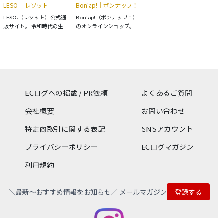
LESO.｜レソット
Bon'ap!｜ボンナップ！
LESO.（レソット）公式通
Bon'ap!（ボンナップ！）
販サイト。 令和時代の生活
のオンラインショップ。 ブ
様式に溶け込むような日用
ルターニュ地方発のキャラ
品などを数多く取り揃えて
メルやチョコレート、
参ります。花や植物などを
100％植物由来のハーブテ
装飾とした「Art
ィーやパリジェンヌ御用達
nouveau」 のように美し
のジャムなどフランスの食
く豊かなライフを。 生活に
品を豊富に取り揃え。 ・
自然模様を取り込む + 毎日
MAISON LE ROUX（メゾ
ECログへの掲載 / PR依頼
よくあるご質問
をワクワクさせるような日
ン・ルルー） ・コンフィチ
用品などを選定しておりま
ュール パリジェンヌ
会社概要
お問い合わせ
す。日常的な毎日にちょっ
（CONFITURE
とした変化をもたらせたい
PARISIENNE） ・LES 2
特定商取引に関する表記
SNSアカウント
方へオススメのブランドで
MARMOTTES（レ ドゥ マ
す。
ルモット） ・LES JARDINS
プライバシーポリシー
ECログマガジン
DE GAIA（ジャルダン ド ガ
イア） ・MARTIN-
利用規約
POURET（マルタンプー
レ） などのブランド商品を
取り扱う公式通販サイトで
＼最新〜おすすめ情報をお知らせ／ メールマガジン
登録する
す。