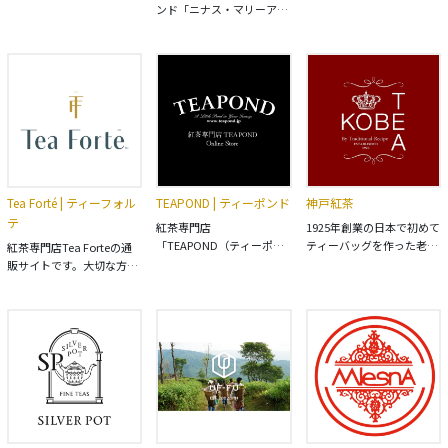
の公式通販サイト。 数百種
の公式オンラインショッ
ンド「ニナス・マリーアン
類以上の茶葉だけでなく、
プ。 創業以来、「高品質・
トワネット」の公式通販サ
ティーバック、お菓子やポ
良心価格」を大切にしてい
イト。 経験豊富なティーブ
ット、またギフトセットな
ます。グレートテイストア
レンダーが丹念に香りづけ
ど、お茶に関する様々な商
ワード受賞のアールグレイ
した紅茶をお届け。 人気の
品を扱っています。
からデカフェまで豊富なラ
マリーアントワネットシリ
インナップをお楽しみくだ
ーズや、オリジナルのブレ
さい。
ンドティー、フレーバード
ティー、ギフトにもらって
嬉しいセット商品など豊富
なラインナップを取り揃え
Tea Forté | ティーフォル
TEAPOND | ティーポンド
神戸紅茶
ています。
テ
紅茶専門店
1925年創業の日本で初めて
「TEAPOND（ティーポン
ティーバッグを作った老舗
紅茶専門店Tea Forteの通
ド）」の公式通販サイト。
紅茶屋「神戸紅茶」の公式
販サイトです。大切な方に
旬の紅茶やバラエティー豊
通販サイト。 紅茶のプロ
贈るプレゼントやギフトに
富なフレーバーティーな
『紅茶鑑定士』が選び抜い
おすすめです。他に類を見
ど、紅茶専門店の選び抜い
た高品質な紅茶をお取り寄
ない紅茶体験を可能にする
た上質な紅茶の数々をライ
せできます。日本でも数少
ティーフォルテのピラミッ
ンナップ。ギフトにもおす
ない紅茶鑑定士が世界の茶
ド型ティ―インフューザー
すめです。
園から厳選した高品質の茶
（ティーバッグ）が、高品
葉を日本の水に合わせてブ
質なオーガニック茶葉やハ
レンドしています。 創業90
ーブを美しくショーケース
年以上の老舗紅茶屋によ
します。味と香りはもちろ
る、神戸育ちの本格紅茶。
ん、目でもティータイムを