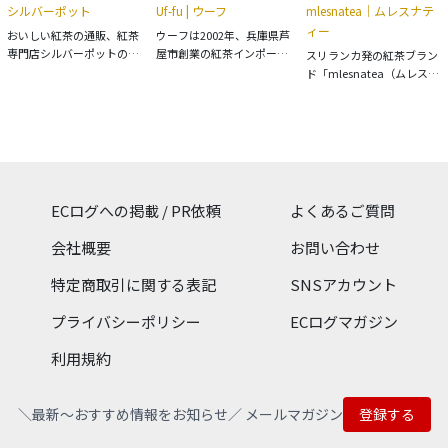
シルバーポット
Uf-fu | ウーフ
mlesnatea｜ムレスナテ
定番のイングリッシュブレ
愉しめます。
ィー
ックファストから本格派の
おいしい紅茶の通販、紅茶
ウーフは2002年、兵庫県芦
ダージリン、女性人気の高
専門店シルバーポットのオ
屋市創業の紅茶インポータ
スリランカ発の紅茶ブラン
いアールグレイなどのフレ
ンラインショップです。納
ーです。インド、スリラン
ド「mlesnatea（ムレスナ
ーバードティーまで取り揃
得の美味しさをお届けする
カ、中国などから、私たち
ティー）」の公式オンライ
えています。
ために、インド、スリラン
が心より美味しいと感じた
ンストア。 紅茶大国スリラ
カ、ネパール、日本などの
ものだけを厳選し輸入し、
ンカで育まれた最上級の茶
産地から独自に、そして直
皆さまにご紹介していま
葉の新芽部分だけを使用
接茶葉を買い付けていま
す。
し、天然香料をブレンドし
す。
た「100％ピュアセイロン
ティー」を楽しめるのが特
ECログへの掲載 / PR依頼
よくあるご質問
長です。 スリランカ政府が
組織する紅茶専門機関の品
会社概要
お問い合わせ
質管理基準を満たした高品
質な紅茶で、甘い香りの中
特定商取引に関する表記
SNSアカウント
にほどよい渋みや苦みを感
じられる味わいは、日本で
プライバシーポリシー
ECログマガジン
も多くのファンに支持され
ている紅茶ブランドです。
利用規約
自宅で楽しめる「キューブ
ボックス」をはじめ、手土
産やギフトとしても人気の
＼最新〜おすすめ情報をお知らせ／ メールマガジン
登録する
「インディヴィ」など、さ
まざまな紅茶商品を取り扱