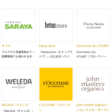
イン ジュエリー＆時計はシ
ップ！ オリーブオイル、
メ、キャラクター雑貨やイ
ャネル公式サイトでご覧く
MCTオイル、紅茶、クリー
ンテリアなどを幅広く取り
ださい。
ムシャンプーなどオリジナ
扱う生活雑貨の専門店で
ルブランドの専門店です。
す。
サラヤ
betop store
Flora Notis JILL STUART
マスクから洗濯洗剤まで —
「betop store（ビトップス
Flora Notis JILL
医療現場でも使われる手洗
トア）」の公式オンライン
STUART（フローラノーテ
い習慣をご家庭にも。毎日
ストア。 CLAYGE（クレー
ィス ジルスチュアート）公
の手洗い・衛生習慣に役立
ジュ）やpluseau（プリュ
式オンラインショップ。 花
つアイテムが揃う。 医療用
スオー）をはじめとしたコ
の香りに包まれるボディケ
消毒液から、無添加石け
スメブランドの商品の公式
ア・ヘアケア・フレグラン
ん、カロリー0の甘味料ま
店です。 ヘアケアやスキン
スを中心とした製品を揃
で。
ケアなど、美容関連アイテ
え。 自然の恵みをふんだん
ムを幅広く取り扱っていま
に閉じ込め、すべての香り
す。
に天然香料を配合。心地よ
い使用感と優れた機能性を
叶える処方にこだわってい
WELEDA｜ヴェレダ
L’OCCITANE｜ロクシタ
john masters organics｜
ます。
ン
ジョンマスターオーガニ
「WELEDA（ヴェレダ）」