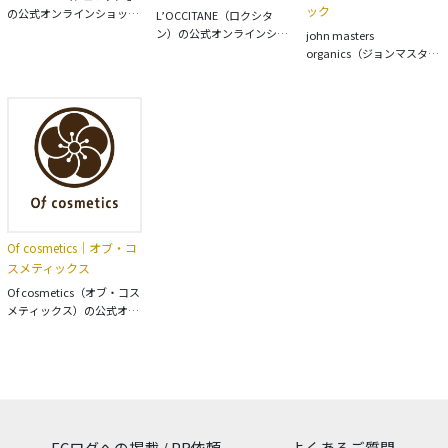
ック
の公式オンラインショップ
L’OCCITANE（ロクシタ
です。 1921年にスイスで誕
ン）の公式オンラインショ
john masters
生したオーガニックコスメ
ップです。 南仏プロヴァン
organics（ジョンマスター
ブランド「ヴェレダ」。ス
スのライフスタイルを提案
オーガニック）の公式通販
キンケアやボディケアをは
するコスメティックブラン
サイトです。 ニューヨーク
じめ、マタニティ・ベビー
ドで、スキンケア、ボディ
生まれのオーガニックヘア
ケアまで幅広いアイテムを
ケア、ヘアケアなどの製品
ケア・スキンケアブラン
展開しています。自然由来
を取り扱っています。 植物
ド。自然由来成分にこだわ
の原料を活かした製品づく
由来成分やエッセンシャル
り、頭皮の状態や髪質に合
りを続け、世界50カ国以上
オイルを使用したアイテム
わせた多彩なラインナップ
で親しまれているブランド
を展開しています。
を展開。 厳選されたオーガ
です。
ニックおよびナチュラル成
分を使用したヘアケア、ボ
Of cosmetics｜オブ・コ
ディケア、スキンケア製品
スメティックス
を取り扱っています。
Of cosmetics（オブ・コス
メティックス）の公式オン
ラインショップです。 シャ
ンプーやトリートメントな
どのヘアケア製品、スキン
ケア製品を取り扱っていま
す。 髪や皮膚の研究に基づ
き、使用感に配慮しなが
ら、不要な成分を排除した
ECログへの掲載 / PR依頼
よくあるご質問