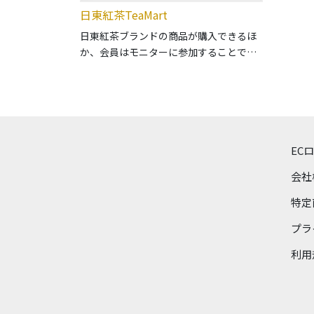
日東紅茶TeaMart
日東紅茶ブランドの商品が購入できるほ
か、会員はモニターに参加することで、
新商品をいち早くお試しできます。ま
た、紅茶に関する知識や美味しい飲み方
を学べるセミナーや紅茶や商品の豆知識
をまとめたコラムなど、日東紅茶の魅力
を体験できるコンテンツを用意していま
す。
EC
会社
特定
プラ
利用