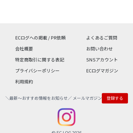
「MyCaseShop（マイケー
スショップ）」の公式通販
サイト。 （運営：株式会社
ロア・インターナショナ
ル） iPhoneケースやモバ
イルアクセサリーなどを中
心に各種ガジェットを取り
ECログへの掲載 / PR依頼
よくあるご質問
揃え、正規代理店として取
り扱うブランド製品を購入
会社概要
お問い合わせ
することが可能です。 ポー
タブルスマートデバイスブ
特定商取引に関する表記
SNSアカウント
ランド「BLUEFEEL（ブル
ーフィール）」の製品も取
プライバシーポリシー
ECログマガジン
り扱っています。
利用規約
＼最新〜おすすめ情報をお知らせ／ メールマガジン
登録する
© EC LOG 2026