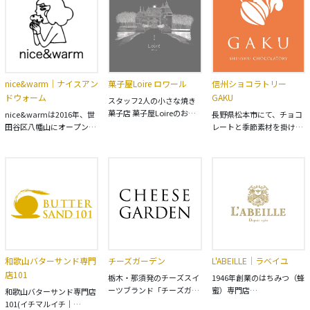
広い種類を取り揃えており
レーバーをお楽しみくださ
BEERENを開店しました。
ます。
い。
お客様からの「ベーレンの
お菓子、なんかおいし
い。」を実現するために、
一時期だけ愛でられるお菓
子よりも長い月日、愛され
nice&warm｜ナイスアン
菓子屋Loire ロワール
信州ショコラトリー
るお菓子を。 100年先も変
ドウォーム
GAKU
わらない、時代に合ったお
スタッフ2人の小さな焼き
菓子の体験をご用意し、お
菓子店 菓子屋Loireのお菓
nice&warmは2016年、世
長野県松本市にて、チョコ
客さまをお待ちしておりま
子が わくわく、ドキドキ
田谷区八幡山にオープンし
レートと季節素材を掛け合
す。 【おいしいお菓子をつ
と。 日常を少し上質に 大
た、マフィンとかき氷が美
わせ、こだわりのチョコレ
くりたい】 美味しいお菓子
人のご褒美時間に彩りを添
味しいカフェです。
ートスイーツを提供してい
の決め手の一つとなる材料
えられますように
「nice&warm」は「ぽか
る、ご当地チョコレート専
にはこだわっています。 自
ぽか陽気」という意味。 お
門店「信州ショコラトリー
宅でお菓子作りをする時の
日様の下でひなたぼっこを
GAKU」のオンラインスト
材料選びのように、 作り手
しているような、あたたか
アです。 濃厚でリッチな味
が納得のいくモノを使って
いお店と商品作りを目指し
わいのチョコサンドなど、
います。 大切なシーンにふ
ています。 マフィン生地に
信州の「おいしさ」「旬」
さわしいお菓子でありた
は国産の小麦粉やバター、
「美しさ」全てを詰め込ん
い。 材料へのこだわりから
信頼のおける卵農家さんか
だチョコレートをぜひご堪
和歌山バターサンド専門
チーズガーデン
L'ABEILLE｜ラベイユ
始まっています。 ●よつ葉
ら仕入れた卵を使っていま
能ください。
乳業のバター ●中沢乳業の
店101
す。主にきび砂糖を使用し
栃木・那須発のチーズスイ
1946年創業のはちみつ（蜂
ホイップクリーム ●地元愛
ており、優しい味わいが特
ーツブランド「チーズガー
蜜）専門店
和歌山バターサンド専門店
知県産の濃厚な味わいの卵
徴です。旬のフルーツや野
デン」の公式通販サイト。
「L'ABEILLE（ラベイ
101(イチマルイチ｜