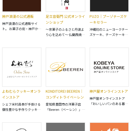
神戸浪漫の公式通販
足立音衛門 公式オンライ
PUZO｜プーゾチーズケ
ンショップ
ーキセラー
神戸浪漫の公式通販サイ
ト。 お菓子の街・神戸か
～京菓子のふるさと丹波よ
沖縄初のニューヨークチー
ら、パイやクッキーなど自
り心を込めて～ 仏蘭西焼菓
ズケーキ、チーズケーキ専
慢の焼き菓子をお届けしま
子調進所 足立音衛門の公
門店『PUZO（プーゾチー
す。 職人が丁寧に焼き上げ
式オンラインストア。 和三
ズケーキセラー）』のオン
たお菓子の数々を、お土産
盆糖を使った大人気のお取
ラインストア。 ベイクド、
やギフト、ご自宅でお楽し
り寄せスイーツ「贅沢和三
スフレ、レア、プリンな
みください。
盆パウンドケーキ」、丹波
ど。 沖縄で人気のおいしい
直送「栗のテリーヌ」な
チーズケーキを全国のご家
ど、ぜひ一度お召し上がり
庭にお届けいたします！
下さい。 創業文化元年、讃
岐三谷家の手造り和三盆
糖、四ツ葉乳業の発酵バタ
よねむらクッキーオンラ
KONDITOREI BEEREN｜
神戸屋オンラインストア
ーなどを使って、小さなお
インストア
コンディトライベーレン
子様にも安心してお召し上
神戸屋オンラインストア
がりいただける製品の製造
「おいしいパンのある暮ら
シェフ米村昌泰が手掛ける
愛知県豊田市の洋菓子店
を心掛けております。
し」 ご家庭でいつでも手軽
個性豊かな手作りクッキー
「Beeren（ベーレン）」の
に焼きたての美味しさを味
通販サイト「よねむらクッ
公式オンラインショップ。
わっていただくため、料理
キーオンラインストア」。
【KONDITOREI BEEREN】
と相性の良い食事パンやギ
京都らしい素材を斬新なセ
オーナーの岩本が三重、名
フト向けスイーツなど、幅
ンスで作り上げた 数々のフ
古屋で修行し、豊田で