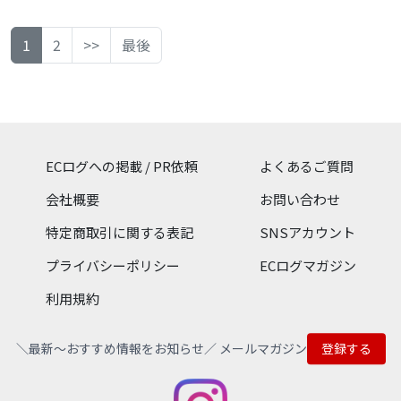
「たまらん」
菜を使い、チーズやナッ
「御用邸チーズケーキ」や
ユ）」の公式通販サイト。
BUTTER SAND 101)のオン
ツ、スパイス、調味料など
「御用邸チーズクッキー」
世界12カ国80種類以上もの
ラインショップ。 和歌山が
を掛け合わせることで、オ
をはじめ、チーズケーキ、
選りすぐりのはちみつ（蜂
一口にとけこむ、バターク
1
2
>>
最後
リジナリティある焼き菓子
焼き菓子などバラエティ豊
蜜）と、ローヤルゼリー、
リームと素材の幸せなマリ
をご提案しています。 季節
富な商品を取り揃え。
プロポリスなどみつばち健
アージュ。 マリアージュと
の移ろいとともに、当店の
康食品を販売しています。
は、フランス語で「結婚」
お菓子で楽しいおやつ時間
を意味する言葉。 もともと
をお過ごしいただけたら嬉
二つの別のものが、調和し
しいです。
た組み合わせをマリアージ
ュといいます。 和歌山バタ
ECログへの掲載 / PR依頼
よくあるご質問
ーサンド専門店101は、バ
タークリームと素材がマリ
会社概要
お問い合わせ
アージュした “ひとくちの
幸せ、という贈り物” をお
特定商取引に関する表記
SNSアカウント
届けします。
プライバシーポリシー
ECログマガジン
利用規約
＼最新〜おすすめ情報をお知らせ／ メールマガジン
登録する