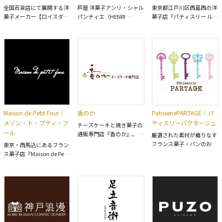
全国百貨店にて展開する洋
芦屋 洋菓子アンリ・シャル
東京都江戸川区西葛西の洋
菓子メーカー【ロイスダー
パンティエ（HENRI
菓子店『パティスリー ル
ル】の公式オンラインショ
CHARPENTIER）の公式通
ラピュタ』のオンラインシ
ップです。様々なギフト商
販サイトです。税込
ョップ。
品を取り揃えており、税込
￥6,480以上ご購入で送料
3,240円以上にて送料無料
無料！フィナンシェやクッ
でお届けいたします。
キー、お取り寄せケーキな
ど、ギフトに最適な洋菓子
を取り揃えております。
Maison de Petit Four｜
香のか
PatisseriePARTAGE｜パ
メゾン・ド・プティ・フ
ティスリーパクタージュ
チーズケーキと焼き菓子の
ール
通販専門店『香のか』。 お
厳選された素材が織りなす
客様のご注文を受けてか
フランス菓子・パンのお店
東京・西馬込にあるフラン
ら、一つずつ手作りで焼き
『PatisseriePARTAGE（パ
ス菓子店『Maison de Petit
上げております。
ティスリーパクタージ
Four（メゾン・ド・プテ
ュ）』のオンラインショッ
ィ・フール）』のオンライ
プです。
ンショップです。