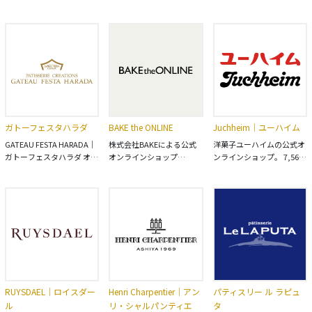
「GODIVA（ゴディバ）」
生まれるチョコレート。あ
コリーニ」の公式サイトで
の公式通販サイト。 新作は
なたとあなたの家族のそば
す。 世界中を旅して厳選し
もちろん、もらって嬉しい
にある、何気ない毎日のチ
たこだわりのカカオから作
人気のベルギーチョコレー
ョコレートをちょっとだけ
られたチョコレートをお楽
トをはじめ、のし対応ギフ
いいものにしてみません
しみください。
トからプチギフトまで。公
か？ こだわりが詰まったキ
式オンラインショップなら
ャラメル包みのチョコレー
ではの豊富な品揃えが魅力
トは家族を笑顔にしてくれ
です。
ます。 チョコレートはオン
ラインストアと、ショコ
ガトーフェスタハラダ
BAKE the ONLINE
Juchheim｜ユーハイム
ラ・ダ・ファミリアお取り
扱い店舗でお買い上げ頂け
GATEAU FESTA HARADA｜
株式会社BAKEによる公式
洋菓子ユーハイムの公式オ
ます。
ガトーフェスタハラダ オン
オンラインショップ
ンラインショップ。 7,560
ラインショップ。 「ガトー
「BAKE the ONLINE」。 ・
円 (税込)以上のお買い上げ
ラスク」「グーテ・デ・ロ
BAKE CHEESE TART（ベイ
で送料無料。
ワ」をはじめ、人気の焼き
ク チーズタルト） ・PRESS
菓子や一部の店舗でしか買
BUTTER SAND（プレス バ
えない限定商品も販売して
ターサンド） ・しろいし洋
おります。 群馬県の工場か
菓子店 ・RINGO ・caica ・
ら出来たてを直送いたしま
トーキョー煎餅 ・
す。
TeaDrop. など、BAKEの各
ブランドの商品をオンライ
ンでお取り寄せできます。
RUYSDAEL｜ロイスダー
Henri Charpentier｜アン
パティスリー ル ラピュ
ル
リ・シャルパンティエ
タ