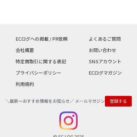
トアです。 美味しさ = 安
心・安全 私たちは素材と製
法にこだわります。 1.舌触
りなめらかなペースト
OIMOの生スイートポテト
は焼かずに仕上げること
で、なめらかでクリーミー
ECログへの掲載 / PR依頼
よくあるご質問
な食感をお楽しみいただけ
ます。 2.サクサクの秘密は
会社概要
お問い合わせ
256層のパイ ペーストの下
にはバター100%使用256層
特定商取引に関する表記
SNSアカウント
のパイ生地を敷くことで、
サクサクとした食感とのコ
プライバシーポリシー
ECログマガジン
ントラストを生み出してい
ます。 3.厳選した素材で安
利用規約
心 材料にもこだわり、熟成
させて自然な甘さを引き出
した国産のさつまいも、沖
＼最新〜おすすめ情報をお知らせ／ メールマガジン
登録する
縄・宮古島産の紅いも、バ
ター以外の油脂分を使用し
ていないパイなど厳選した
ものを使用しています。 4.
毎日丁寧に手作りしてお届
けいたします 東京・三軒茶
屋にあるキッチンで、毎日
© EC LOG 2026