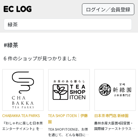
ログイン／会員登録
#緑茶
6 件のショップが見つかりました
CHABAKKA TEA PARKS
TEA SHOP ITOEN｜伊藤
日本茶専門店 新緑園
園
『おしゃれに楽しむ日本茶
農林水産大臣賞4回受賞・
エンターテイメント』をコ
国際線ファーストクラスで
TEA SHOP ITOENは、お茶
ンセプトに掲げる神奈川県
も使用の美味しいお茶・新
を通じて、 どんな毎日にも