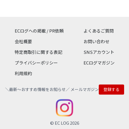
iPad、Apple Watch、
Mac、Apple TVまで、すべ
ての製品の購入ができま
す。 アクセサリやエンター
テインメントを探す時も、
専任スペシャリストによる
ECログへの掲載 / PR依頼
よくあるご質問
デバイスのサポートが必要
な時もこの公式サイトか
会社概要
お問い合わせ
ら！
特定商取引に関する表記
SNSアカウント
プライバシーポリシー
ECログマガジン
利用規約
＼最新〜おすすめ情報をお知らせ／ メールマガジン
登録する
© EC LOG 2026