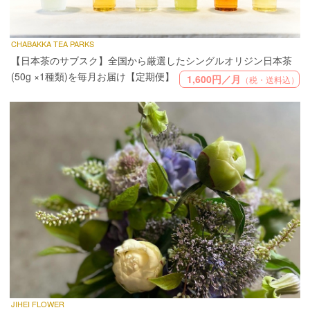
CHABAKKA TEA PARKS
【日本茶のサブスク】全国から厳選したシングルオリジン日本茶
(50g ×1種類)を毎月お届け【定期便】
1,600円／月
（税・送料込）
JIHEI FLOWER