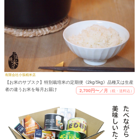
有限会社小張精米店
【お米のサブスク】特別栽培米の定期便《2kg/5kg》品種又は生産
者の違うお米を毎月お届け
2,700円〜／月
（税・送料込）