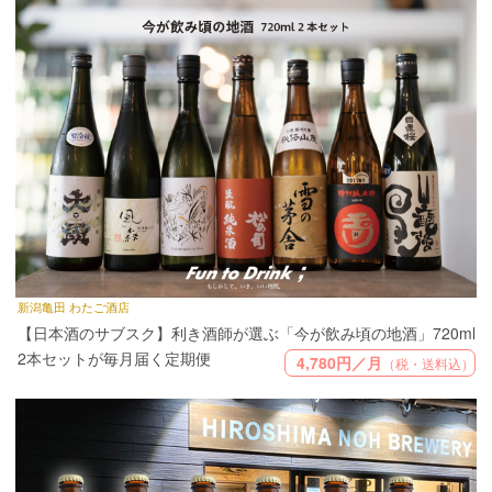
新潟亀田 わたご酒店
【日本酒のサブスク】利き酒師が選ぶ「今が飲み頃の地酒」720ml
2本セットが毎月届く定期便
4,780円／月
（税・送料込）