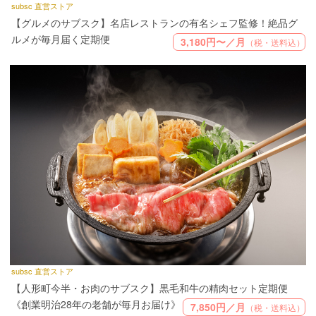
subsc 直営ストア
【グルメのサブスク】名店レストランの有名シェフ監修！絶品グ
ルメが毎月届く定期便
3,180円〜／月
（税・送料込）
subsc 直営ストア
【人形町今半・お肉のサブスク】黒毛和牛の精肉セット定期便
《創業明治28年の老舗が毎月お届け》
7,850円／月
（税・送料込）