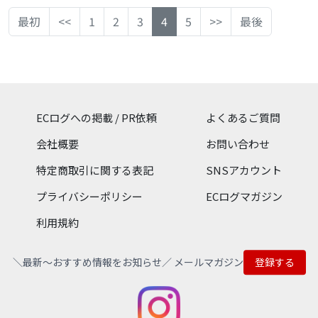
す。 ウェアやシューズ、バ
雑貨、インテリアまでグッ
ドは、ビジネスマン・トラ
240年以上の歴史をもつ世
ッグ、スイムウェアなど、
ドデザインを取り揃えた
ベラー・アスリート、そし
界トップ５の靴ブランド。
最初
<<
1
2
3
4
5
>>
最後
各ブランドのアイテムをオ
MoMA公式店。お買い上げ
てあらゆる分野のプロフェ
フィットする履き心地のサ
ンラインで購入することが
いただく収益の一部はニュ
ッショナルのパートナーと
ンダル、シューズ、スニー
可能です。
ーヨーク近代美術館の運営
して生まれたシャツブラン
カー、ブーツ、インソー
に使われ、アートのサポー
ドです。 【機能性パイロッ
ル、ソックスなどビルケン
トにつながります。プレゼ
トシャツ・ニットシャツ】
シュトック公式オンライン
ントにもおすすめ。【1万5
デッコーロウォモがつくり
ショップならではの豊富な
千円以上で送料無料】
だすシャツの最大の特徴は
品揃え。一部商品を除き
ECログへの掲載 / PR依頼
よくあるご質問
その着心地です。まるで第
9,000円以上（税込）お買
二の肌を纏っているかのよ
い上げで送料無料！
会社概要
お問い合わせ
うな自由度、そして軽くス
トレスのない着心地。その
特定商取引に関する表記
SNSアカウント
感動は結果へとつながり、
そして信頼へとつながるで
プライバシーポリシー
ECログマガジン
しょう。一人一人のパフォ
ーマンスが問われる現代に
利用規約
おいて、衣生活からストレ
スを取り除くこと。デッコ
ーロウォモが目指している
のは、着ていることを忘れ
＼最新〜おすすめ情報をお知らせ／ メールマガジン
登録する
てしまうシャツです。