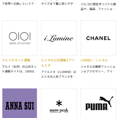
ア世界への旅』というブラ
サイズまで着心地とデザイ
パルコEC限定オリジナル商
ンドテーマを元にエスニッ
ンにこだわった、ひとあじ
品や、福袋、ファッショ
クファッション・アジアン
違うカジュアルスタイルを
ン、家具、雑貨、アート、
ファッション・アジアン雑
提案。他にないオリジナル
エンタメグッズ等を取り扱
貨・アクセサリーのオリジ
デザインはポップで個性
うパルコ公式通販サイトで
ナル商品を全国の店舗・通
的。 パタゴニア
す。 ポケパル払いでお支払
販で取り扱っています。店
(patagonia)、ザ・ノー
いいただくことでPARCOポ
舗スタッフブログ・店舗情
ス・フェイス(THE NORTH
イントが貯まり、貯まった
報・採用情報もこちら。
FACE)をはじめとしたセレ
PARCOポイントは全国の
クトアイテムも取りそろえ
PARCOやONLINE PARCOで
ています。
1P=1円でご利用いただけま
す。
マルイのネット通販
ルミネの公式通販 | アイ
CHANEL｜シャネル
ルミネ
マルイ（丸井）の公式ネッ
シャネルの最新ファッショ
ト通販サイトは、1000以上
ン＆アクセサリー、アイウ
アイルミネ（i LUMINE）は
のブランドを公式に取扱う
ェア、香水＆化粧品、ファ
ルミネの人気ブランドを公
ファッション通販サイトで
イン ジュエリー＆時計はシ
式に取り扱うファッション
す。 レディース・メンズ・
ャネル公式サイトでご覧く
通販サイトです。 新作商品
キッズの人気アイテム続々
ださい。
が毎日入荷中！アイテム別
入荷中！
ランキングやおすすめコー
ディネートなども掲載中！
株式会社ルミネが運営。