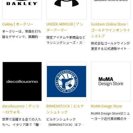
エア＆ギア販売のほか、ア
オンラインショップでどう
ットシューズをはじめ、テ
ウトドアイベントの企画運
ぞ。
ニス、ゴルフ、ランニング
営、傷害保険の取り扱いも
ウェアなど各種アイテムを
行っています。
取り揃えております。FILA
Oakley | オークリー
UNDER ARMOUR | アン
Goldwin Online Store｜
の商品をお探しの方は
ダーアーマー
ゴールドウインオンライ
FILA（フィラ）公式オンラ
オークリーは、常識を打ち
ンストア
インストアでどうぞ。
破るデザインで、画期的な
限定アイテムや新商品など
メンズとウィメンズのサン
ランニングシューズ・スポ
株式会社ゴールドウインが
グラス、アスレティックア
ーツウェアの購入はアンダ
運営する公式通販サイト
パレル、ゴーグル、ウォッ
ーアーマー公式サイトへ
「Goldwin Online
チ、 アクセサリーをお届け
Store（ゴールドウインオ
します。 3,000円以上のお
ンラインストア）」。 ・
買い上げで送料無料。
Goldwin（ゴールドウイ
ン） ・THE NORTH
FACE（ザ・ノース・フェ
イス） ・HELLY
HANSEN（ヘリーハンセ
ン） ・macpac（マックパ
ック） ・Speedo（スピー
decollouomo｜デッコ
BIRKENSTOCK｜ビルケ
MoMA Design Store
ド） ・Canterbury（カン
ーロウォモ
ンシュトック
タベリー） など、スポーツ
MoMA Design Storeはニュ
やアウトドア、ライフスタ
ーヨーク近代美術館のキュ
世界で活躍する全ての人た
ビルケンシュトック
イルに関連する複数ブラン
レーターが厳選したMoMA
ちへ。 イタリア語で「離
（BIRKENSTOCK）はファ
ドの製品を取り扱っていま
の代表的なプロダクトから
陸」を意味するこのブラン
ッション界の先駆者として