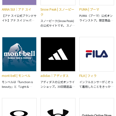
ANNA SUI｜アナ スイ
Snow Peak | スノーピー
PUMA | プーマ
ク
【アナ スイ公式ブランドサ
PUMA（プーマ）公式オン
イト】アナ スイ ジャパン
ラインストア。限定商品や
スノーピーク(Snow Peak)
公式ウェブストアです。 フ
最新のトレンドアイテムま
の公式サイトです。 スノー
ァッション コスメティック
で多くを取り揃え。メン
ピークは厳しい自然での検
ス・香水・バッグ・お財
ズ・レディース共に豊富な
証に裏打ちされたハイスペ
布・アクセサリーなどのお
サイズ展開で便利にお買い
ックな製品群を提供するキ
買い物や新商品・限定品情
物。
ャンプ・アパレルを中心と
報、ショップ情報等をご覧
したアウトドアブランドで
いただけます。
す。
mont-bell | モンベル
adidas｜アディダス
FILA | フィラ
モンベルは「function is
アディダスの公式オンライ
インフルエンサーがこぞっ
beauty」と「Light＆
ンショップ。30日間返品可
て着用したことをきっかけ
Fast」をコンセプトに、登
能（一部除く）や限定クー
に世界で爆発的にヒットし
山用品をはじめさまざまな
ポン、店舗取り置きサービ
た、厚底ダッドスニーカー
アウトドア用品の商品開発
スなど、公式ショップ限定
の定番「ディスラプター
を行っています。全国のモ
の便利でお得な特典も盛り
2」や「MB（マッシュバー
ンベルストアやオンライン
だくさん。アディダスのア
ン）」、「GL96（グラン
ショップでのアウトドアウ
イテムをお探しなら、公式
トヒル）」など人気バスケ