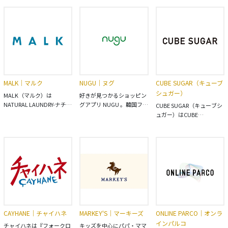
Raffiné（ラフィネ）。
ビー服・子供服のキムラタ
子供服を取り扱うWEB限定
「誰からも好かれたいわけ
ン。キムラタンは2025年で
アイテムやセールなど、毎
じゃない。」「大好きな推
創業100周年を迎えます。
日お得が盛りだくさん！
しにだけは”いちばん”と思
われたい。」 そんな女の子
の魅力を最大限に引き出す
とびっきりガーリーで洗練
されたお洋服をお届けしま
す。
MALK｜マルク
NUGU｜ヌグ
CUBE SUGAR（キューブ
シュガー）
MALK（マルク）は
好きが見つかるショッピン
NATURAL LAUNDRY-ナチュ
グアプリ NUGU 。韓国ファ
CUBE SUGAR（キューブシ
ラルランドリー、grin-グリ
ッションを始め様々な商品
ュガー）はCUBE
ン、clip.tab-クリップタ
を取り扱っています。
SUGAR（キューブシュガ
ブ、KINOTTO-キノットの
ー）やcube sugar evo.（キ
公式オンラインストアで
ューブシュガーエボ）、
す。 ” 心踊る出来事や物を
TOBILA（トビラ）、
探求し、発見する“ MALK
arbore（アーバー）などの
はそんな未だ見ぬワクワク
人気ブランドを幅広く取り
を皆様に提案していくライ
揃えたファッション通販サ
フスタイルショップです。
イトです。
CAYHANE｜チャイハネ
MARKEY'S｜マーキーズ
ONLINE PARCO｜オンラ
インパルコ
チャイハネは『フォークロ
キッズを中心にパパ・ママ