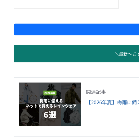
＼最新〜お
関連記事
【2026年夏】梅雨に