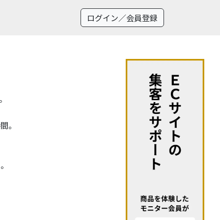
ログイン／会員登録
。
時間。
に。