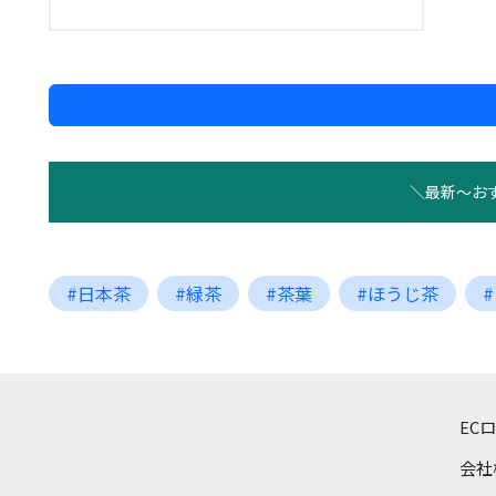
＼最新〜お
#日本茶
#緑茶
#茶葉
#ほうじ茶
EC
会社