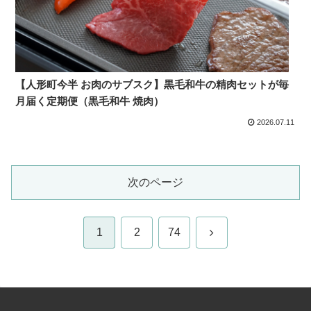
【人形町今半 お肉のサブスク】黒毛和牛の精肉セットが毎
月届く定期便（黒毛和牛 焼肉）
2026.07.11
次のページ
次
1
2
74
へ