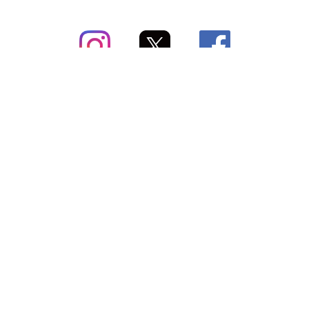
subsc（サブスク）とは
よくあるご質問
出店・掲載のご案内
お問い合わせ
メディア紹介情報
配送方法・配送料
会社概要（運営会社）
お支払いについて
特定商取引に関する表記
SNSアカウント
プライバシーポリシー
サブスクコラム
利用規約
法人向けギフトサービス
＼最新〜お得な情報をお知らせ／ メールマガジン
登録する