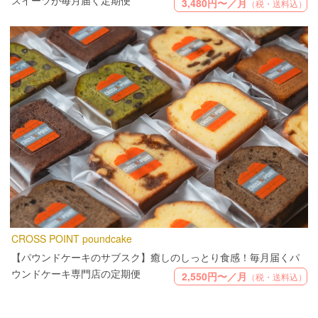
3,480円〜／月
（税・送料込）
CROSS POINT poundcake
【パウンドケーキのサブスク】癒しのしっとり食感！毎月届くパ
ウンドケーキ専門店の定期便
2,550円〜／月
（税・送料込）