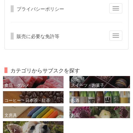
プライバシーポリシー
Toggle
navigatio
販売に必要な免許等
Toggle
navigatio
カテゴリからサブスクを探す
食品・グルメ
スイーツ・お菓子
コーヒー・日本茶・紅茶
お酒
文房具
お花
ペット