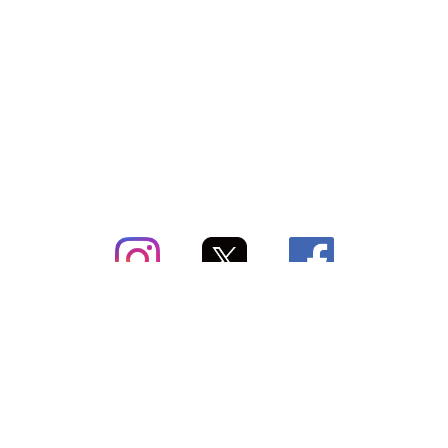
subsc（サブスク）とは
よくあるご質問
出店・掲載のご案内
お問い合わせ
メディア紹介情報
配送方法・配送料
会社概要（運営会社）
お支払いについて