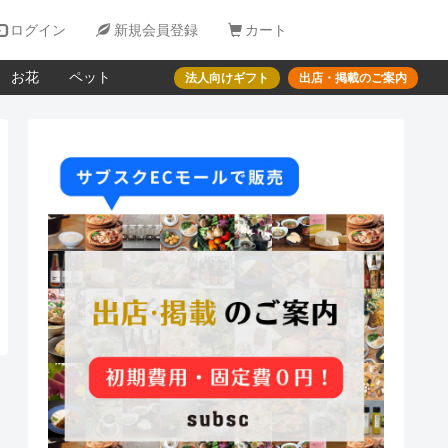

ログイン

新規会員登録

カート
お花
ペット
法人向けギフト
出店・掲載のご案内