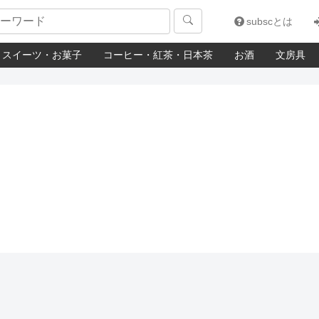

subscとは
スイーツ・お菓子
コーヒー・紅茶・日本茶
お酒
文房具