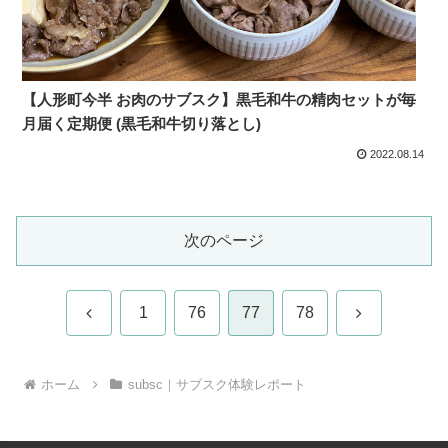
【人形町今半 お肉のサブスク】黒毛和牛の精肉セットが毎
月届く定期便 (黒毛和牛切り落とし)
2022.08.14
次のページ
前
次
1
76
77
78
へ
へ
ホーム
subsc｜サブスク体験レポート