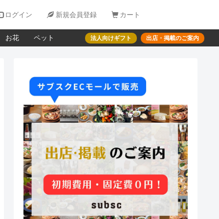

ログイン

新規会員登録

カート
お花
ペット
法人向けギフト
出店・掲載のご案内