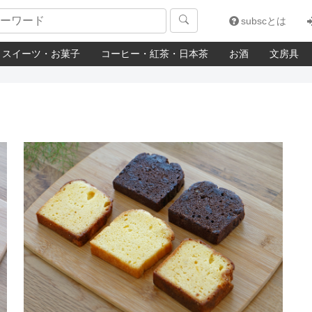

subscとは
スイーツ・お菓子
コーヒー・紅茶・日本茶
お酒
文房具