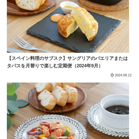
【スペイン料理のサブスク】サングリアのパエリアまたは
タパスを月替りで楽しむ定期便（2024年9月）
2024.09.12