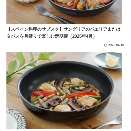
【スペイン料理のサブスク】サングリアのパエリアまたは
タパスを月替りで楽しむ定期便（2025年4月）
2025.04.10