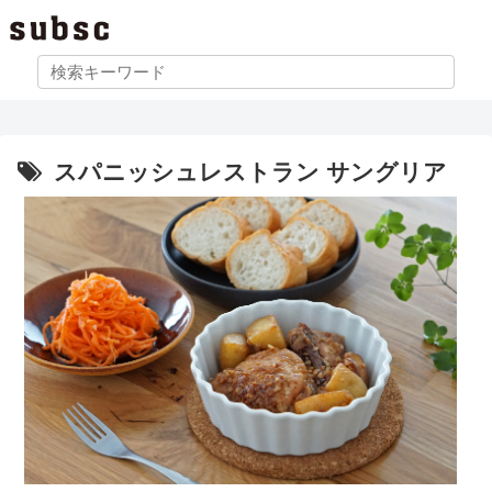
スパニッシュレストラン サングリア