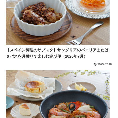
【スペイン料理のサブスク】サングリアのパエリアまたは
タパスを月替りで楽しむ定期便（2025年7月）
2025.07.18