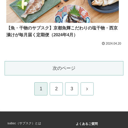
【魚・干物のサブスク】京都魚輝こだわりの塩干物・西京
漬けが毎月届く定期便（2024年4月）
2024.04.20
次のページ
次
1
2
3
へ
subsc（サブスク）とは
よくあるご質問