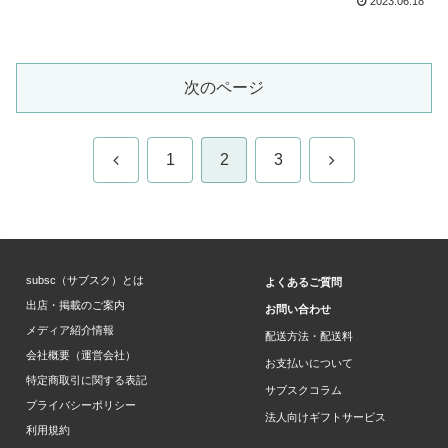
2023.06.18
次のページ
前
次
1
2
3
へ
へ
subsc（サブスク）とは
よくあるご質問
出店・掲載のご案内
お問い合わせ
メディア紹介情報
配送方法・配送料
会社概要（運営会社）
お支払いについて
特定商取引に関する表記
サブスクコラム
プライバシーポリシー
法人向けギフトサービス
利用規約