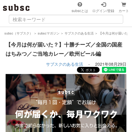
subscとは
ログイン/登録
カート
subsc（サブスク）
＞
subscマガジン
＞
サブスクのある生活
＞
【今月は何が届いた？
【今月は何が届いた？】十勝チーズ／全国の国産
はちみつ／ご当地カレー／欧州ビール編
サブスクのある生活
-
2021年08月29日