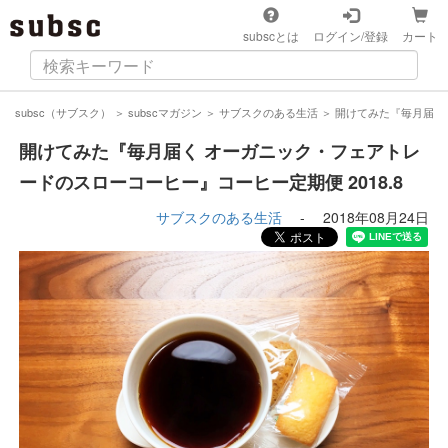
subscとは
ログイン/登録
カート
subsc（サブスク）
＞
subscマガジン
＞
サブスクのある生活
＞
開けてみた『毎月届く 
開けてみた『毎月届く オーガニック・フェアトレ
ードのスローコーヒー』コーヒー定期便 2018.8
サブスクのある生活
-
2018年08月24日