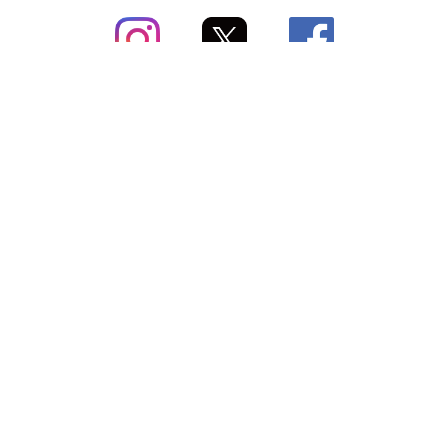
subsc（サブスク）とは
よくあるご質問
出店・掲載のご案内
お問い合わせ
メディア紹介情報
配送方法・配送料
会社概要（運営会社）
お支払いについて
特定商取引に関する表記
SNSアカウント
プライバシーポリシー
サブスクコラム
利用規約
法人向けギフトサービス
＼最新〜お得な情報をお知らせ／ メールマガジン
登録する
Copyright © subsc 2017-2026