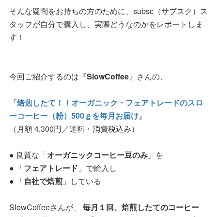
そんな疑問をお持ちの方のために、subsc（サブスク）ス
タッフが自分で購入し、実際どうなのかをレポートしま
す！
今回ご紹介するのは『
SlowCoffee
』さんの、
『
焙煎したて！！オーガニック・フェアトレードのスロ
ーコーヒー（粉）500ｇを毎月お届け
』
（月額 4,300円／送料・消費税込み）
● 良質な「
オーガニックコーヒー豆のみ
」を
● 「
フェアトレード
」で輸入し
● 「
自社で焙煎
」している
SlowCoffeeさんが、
毎月１回、焙煎したてのコーヒー