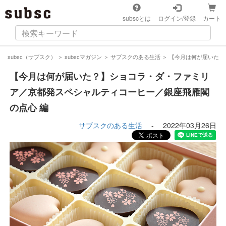
subscとは
ログイン/登録
カート
subsc（サブスク）
＞
subscマガジン
＞
サブスクのある生活
＞
【今月は何が届いた？
【今月は何が届いた？】ショコラ・ダ・ファミリ
ア／京都発スペシャルティコーヒー／銀座飛雁閣
の点心 編
サブスクのある生活
-
2022年03月26日