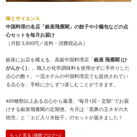
味とサイエンス
中国料理の名店「銀座飛雁閣」の餃子や小籠包などの点
心セットを毎月お届け
［月額 3,500円／送料・消費税込み］
銀座にお店を構える、高級中国料理店「
銀座 飛雁閣 (ひ
がんかく)
」。職人が化学調味料を使用せずに手作りした
点心の数々。一流ホテルの中国料理店でも提供されてい
る点心を、手軽に少しずつ楽しむことができます。
400種類以上ある点心から厳選、“毎月1回・定額” でお届
けする銀座飛雁閣の定期便。今月は「黒豚の玉ネギの大
焼売」と「エビ入り水餃子」のセットが届きました！
もっと見る (体験ブログへ)