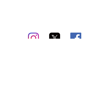
subsc（サブスク）とは
よくあるご質問
出店・掲載のご案内
お問い合わせ
メディア紹介情報
配送方法・配送料
会社概要（運営会社）
お支払いについて
特定商取引に関する表記
SNSアカウント
プライバシーポリシー
サブスクコラム
利用規約
法人向けギフトサービス