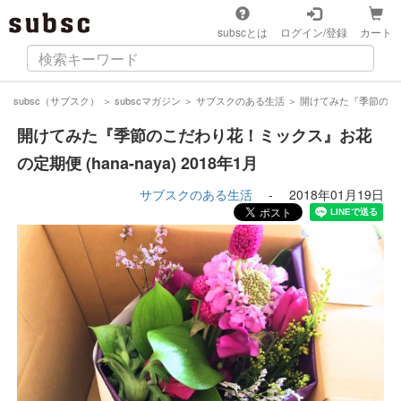
subscとは
ログイン/登録
カート
subsc（サブスク）
＞
subscマガジン
＞
サブスクのある生活
＞
開けてみた『季節のこだわ
開けてみた『季節のこだわり花！ミックス』お花
の定期便 (hana-naya) 2018年1月
サブスクのある生活
-
2018年01月19日