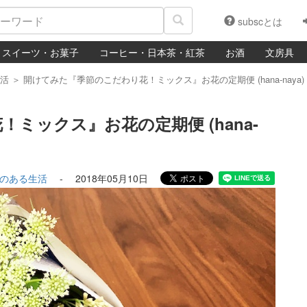
subscとは
スイーツ・お菓子
コーヒー・日本茶・紅茶
お酒
文房具
活
＞
開けてみた『季節のこだわり花！ミックス』お花の定期便 (hana-naya) 2
ミックス』お花の定期便 (hana-
のある生活
-
2018年05月10日