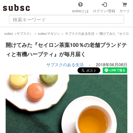
subscとは
ログイン/登録
カート
subsc（サブスク）
＞
subscマガジン
＞
サブスクのある生活
＞
開けてみた『セイロン
開けてみた『セイロン茶葉100％の老舗ブランドテ
ィと有機ハーブティ』が毎月届く
サブスクのある生活
-
2018年06月08日