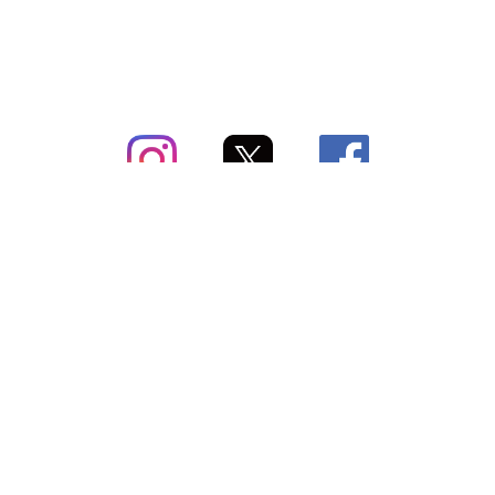
subsc（サブスク）とは
よくあるご質問
出店・掲載のご案内
お問い合わせ
メディア紹介情報
配送方法・配送料
会社概要（運営会社）
お支払いについて
特定商取引に関する表記
SNSアカウント
プライバシーポリシー
サブスクコラム
利用規約
法人向けギフトサービス
＼最新〜お得な情報をお知らせ／ メールマガジン