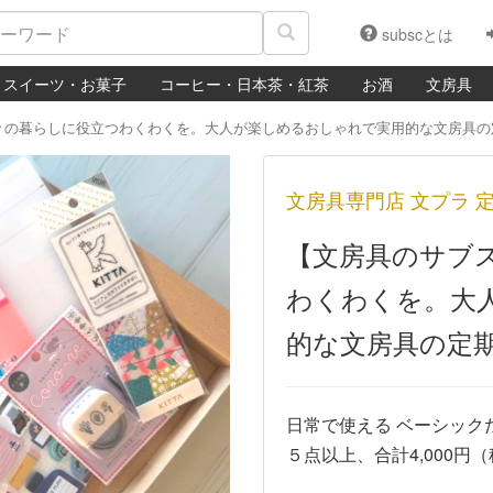
subscとは
スイーツ・お菓子
コーヒー・日本茶・紅茶
お酒
文房具
々の暮らしに役立つわくわくを。大人が楽しめるおしゃれで実用的な文房具の
Next
文房具専門店 文プラ 
【文房具のサブ
わくわくを。大
的な文房具の定
日常で使える ベーシックだけ
５点以上、合計4,000