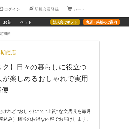
ログイン
新規会員登録
カート
お花
ペット
法人向けギフト
出店・掲載のご案内
定期便
定期便店
スク】日々の暮らしに役立つ
人が楽しめるおしゃれで実用
期便
れど “おしゃれ” で “上質” な文房具を毎月
円（税込み）相当のお得な内容でお届けします。