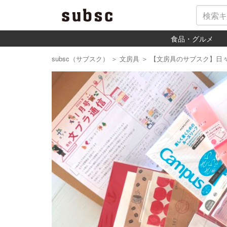
食品・グルメ
subsc（サブスク）
＞
文房具
＞
【文房具のサブスク】日
Previous