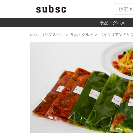
食品・グルメ
subsc（サブスク）
＞
食品・グルメ
＞
【イタリアンのサ
Previous