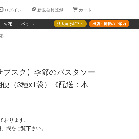
ログイン
新規会員登録
カート
お花
ペット
法人向けギフト
出店・掲載のご案内
国》
サブスク】季節のパスタソー
便（3種x1袋）《配送：本
ております。
明」欄をご覧下さい。