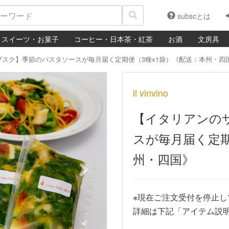
subscとは
スイーツ・お菓子
コーヒー・日本茶・紅茶
お酒
文房具
ブスク】季節のパスタソースが毎月届く定期便（3種x1袋）《配送：本州・四
Next
il vinvino
【イタリアンの
スが毎月届く定期
州・四国》
※現在ご注文受付を停止し
詳細は下記「アイテム説