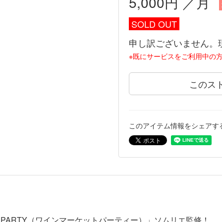
5,000円 ／月
SOLD OUT
申し訳ございません。
※既にサービスをご利用中の
このス
このアイテム情報をシェアす
T PARTY（ワインマーケットパーティー）」ソムリエ監修！