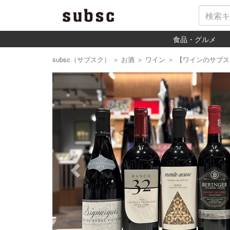
食品・グルメ
subsc（サブスク）
＞
お酒
＞
ワイン
＞
【ワインのサブス
Previous