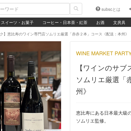
subscとは
スイーツ・お菓子
コーヒー・日本茶・紅茶
お酒
文房具
ク】恵比寿のワイン専門店ソムリエ厳選「赤赤２本」コース《配送：本州》
Next
WINE MARKET PART
【ワインのサブ
ソムリエ厳選「
州》
恵比寿にある日本最大級のワイ
ソムリエ監修。