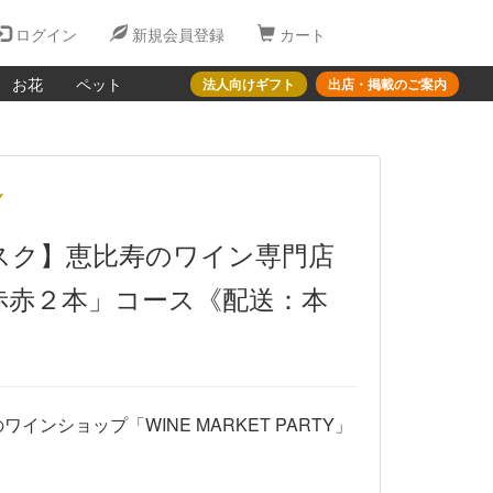
ログイン
新規会員登録
カート
お花
ペット
法人向けギフト
出店・掲載のご案内
Y
スク】恵比寿のワイン専門店
赤赤２本」コース《配送：本
ンショップ「WINE MARKET PARTY」