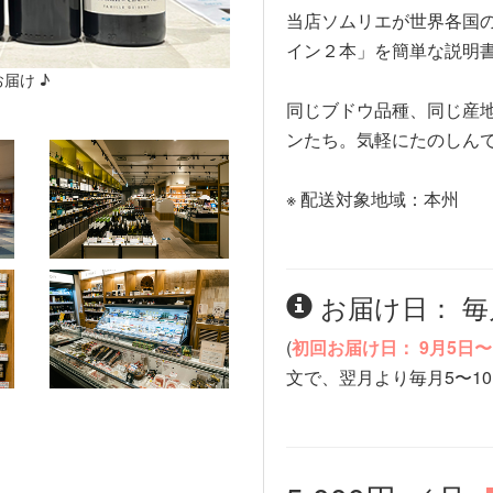
当店ソムリエが世界各国
イン２本」を簡単な説明
届け ♪
同じブドウ品種、同じ産
ンたち。気軽にたのしん
※ 配送対象地域：本州
お届け日： 毎
(
初回お届け日： 9月5日〜
文で、翌月より毎月5〜1