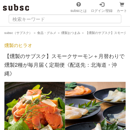
subscとは
ログイン/登録
カート
subsc（サブスク）
＞
食品・グルメ
＞
燻製おつまみ
＞
【燻製のサブスク】スモークサ
燻製のヒラオ
【燻製のサブスク】スモークサーモン＋月替わりで
燻製2種が毎月届く定期便《配送先：北海道・沖
縄》
Previous
Next