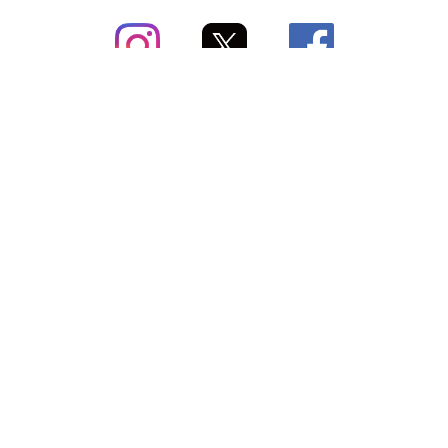
subsc（サブスク）とは
よくあるご質問
出店・掲載のご案内
お問い合わせ
メディア紹介情報
配送方法・配送料
会社概要（運営会社）
お支払いについて
特定商取引に関する表記
SNSアカウント
プライバシーポリシー
サブスクコラム
利用規約
法人向けギフトサービス
＼最新〜お得な情報をお知らせ／ メールマガジン
登録する
Copyright © subsc 2017-2026