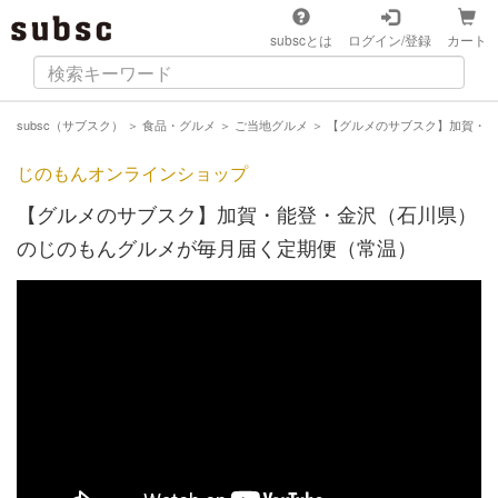
subscとは
ログイン/登録
カート
subsc（サブスク）
＞
食品・グルメ
＞
ご当地グルメ
＞
【グルメのサブスク】加賀・能
じのもんオンラインショップ
【グルメのサブスク】加賀・能登・金沢（石川県）
のじのもんグルメが毎月届く定期便（常温）