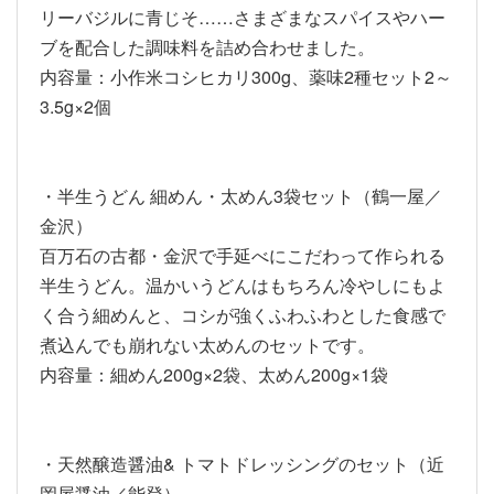
リーバジルに青じそ……さまざまなスパイスやハー
ブを配合した調味料を詰め合わせました。
内容量：小作米コシヒカリ300g、薬味2種セット2～
3.5g×2個
・半生うどん 細めん・太めん3袋セット（鶴一屋／
金沢）
百万石の古都・金沢で手延べにこだわって作られる
半生うどん。温かいうどんはもちろん冷やしにもよ
く合う細めんと、コシが強くふわふわとした食感で
煮込んでも崩れない太めんのセットです。
内容量：細めん200g×2袋、太めん200g×1袋
・天然醸造醤油& トマトドレッシングのセット（近
岡屋醤油／能登）