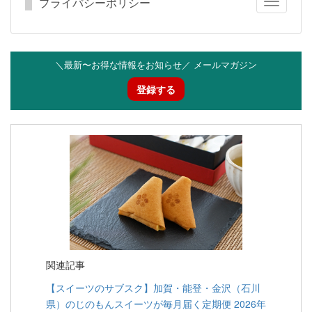
プライバシーポリシー
Toggle
navigatio
＼最新〜お得な情報をお知らせ／ メールマガジン
登録する
関連記事
【スイーツのサブスク】加賀・能登・金沢（石川
県）のじのもんスイーツが毎月届く定期便 2026年