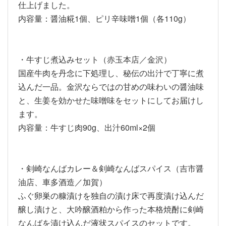
仕上げました。
内容量：醤油糀1個、ピリ辛味噌1個（各110g）
・牛すじ煮込みセット（赤玉本店／金沢）
国産牛肉を丹念に下処理し、秘伝の出汁で丁寧に煮
込んだ一品。金沢ならではの甘めの味わいの醤油味
と、生姜を効かせた味噌味をセットにしてお届けし
ます。
内容量：牛すじ肉90g、出汁60ml×2個
・剣崎なんばカレー＆剣崎なんばスパイス（吉市醤
油店、車多酒造／加賀）
ふぐ卵巣の糠漬けを独自の漬け床で再度漬け込んだ
醸し漬けと、大吟醸酒粕から作った本格焼酎に剣崎
なんばを漬け込んだ液状スパイスのセットです。