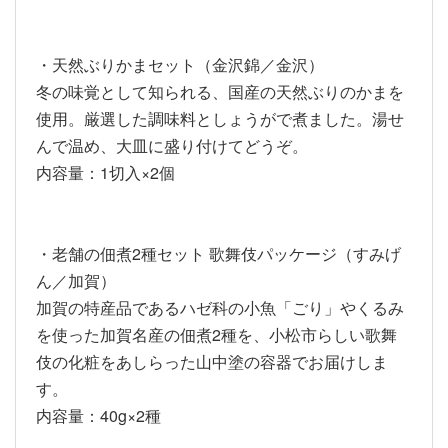
・天然ぶりかまセット（金沢錦／金沢）
冬の味覚として知られる、国産の天然ぶりのかまを
使用。厳選した調味料としょうがで煮ました。湯せ
んで温め、大皿に盛り付けてどうぞ。
内容量：1切入×2個
・老舗の佃煮2種セット 歌舞伎パッケージ（すみげ
ん／加賀）
加賀の特産品であるハゼ科の小魚「ごり」やくるみ
を使った加賀名産の佃煮2種を、小松市らしい歌舞
伎の化粧をあしらった山中塗の容器でお届けしま
す。
内容量：40g×2種