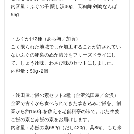
内容量：ふぐの子 醸し漬30g、天狗舞 剣崎なんば
55g
・ふぐかけ2種（あら与／加賀）
ごく限られた地域でしか加工することが許されてい
ないふぐの卵巣のぬか漬けをフリーズドライにし
て、しょうゆ味、わさび味のセットにしました。
内容量：50g×2個
・浅田屋ご飯の素セット2種（金沢浅田屋／金沢）
金沢で古くから食べられてきた炊き込みご飯を、創
業から約150年を数える老舗料亭の味で。ぶた生姜
ご飯の素と赤飯の素をお届けします。
内容量：赤飯の素582g（だし420g、具85g、もち米