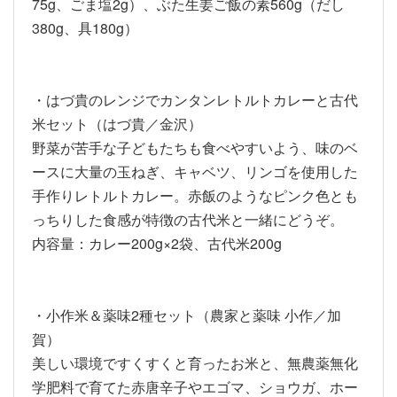
75g、ごま塩2g）、ぶた生姜ご飯の素560g（だし
380g、具180g）
・はづ貴のレンジでカンタンレトルトカレーと古代
米セット（はづ貴／金沢）
野菜が苦手な子どもたちも食べやすいよう、味のベ
ースに大量の玉ねぎ、キャベツ、リンゴを使用した
手作りレトルトカレー。赤飯のようなピンク色とも
っちりした食感が特徴の古代米と一緒にどうぞ。
内容量：カレー200g×2袋、古代米200g
・小作米＆薬味2種セット（農家と薬味 小作／加
賀）
美しい環境ですくすくと育ったお米と、無農薬無化
学肥料で育てた赤唐辛子やエゴマ、ショウガ、ホー