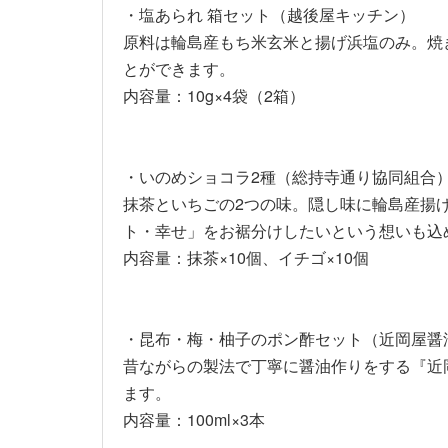
・塩あられ 箱セット（越後屋キッチン）
原料は輪島産もち米玄米と揚げ浜塩のみ。焼
とができます。
内容量：10g×4袋（2箱）
・いのめショコラ2種（総持寺通り協同組合
抹茶といちごの2つの味。隠し味に輪島産揚
ト・幸せ」をお裾分けしたいという想いも込
内容量：抹茶×10個、イチゴ×10個
・昆布・梅・柚子のポン酢セット（近岡屋醤
昔ながらの製法で丁寧に醤油作りをする『近
ます。
内容量：100ml×3本