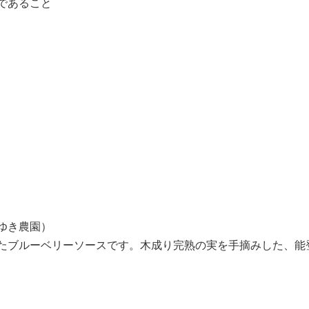
であること
）
ゆき農園）
たブルーベリーソースです。木成り完熟の実を手摘みした、能