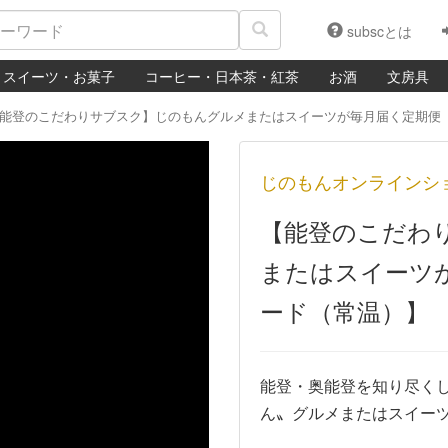
subscとは
スイーツ・お菓子
コーヒー・日本茶・紅茶
お酒
文房具
能登のこだわりサブスク】じのもんグルメまたはスイーツが毎月届く定期便
じのもんオンラインシ
【能登のこだわ
またはスイーツ
ード（常温）】
能登・奥能登を知り尽く
ん〟グルメまたはスイー