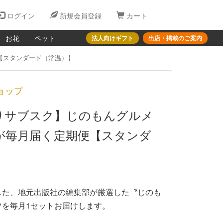
ログイン
新規会員登録
カート
お花
ペット
法人向けギフト
出店・掲載のご案内
【スタンダード（常温）】
ョップ
りサブスク】じのもんグルメ
が毎月届く定期便【スタンダ
した、地元出版社の編集部が厳選した〝じのも
ツを毎月1セットお届けします。