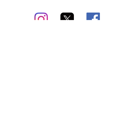
subsc（サブスク）とは
よくあるご質問
出店・掲載のご案内
お問い合わせ
メディア紹介情報
配送方法・配送料
会社概要（運営会社）
お支払いについて
特定商取引に関する表記
SNSアカウント
プライバシーポリシー
サブスクコラム
利用規約
法人向けギフトサービス
＼最新〜お得な情報をお知らせ／ メールマガジン
登録する