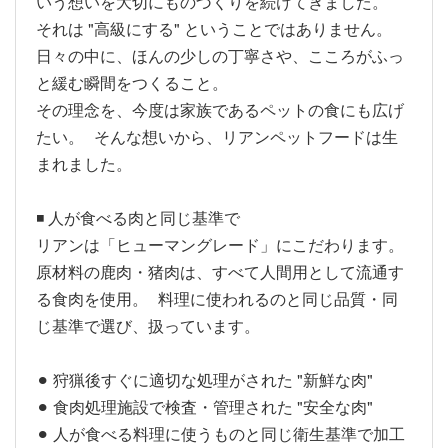
いう想いを大切にものづくりを続けてきました。
それは "高級にする" ということではありません。
日々の中に、ほんの少しの丁寧さや、こころがふっ
と緩む瞬間をつくること。
その理念を、今度は家族であるペットの食にも広げ
たい。 そんな想いから、リアンペットフードは生
まれました。
◾️ 人が食べる肉と同じ基準で
リアンは「ヒューマングレード」にこだわります。
原材料の鹿肉・猪肉は、すべて人間用として流通す
る食肉を使用。 料理に使われるのと同じ品質・同
じ基準で選び、扱っています。
⚫︎ 狩猟後すぐに適切な処理がされた "新鮮な肉"
⚫︎ 食肉処理施設で検査・管理された "安全な肉"
⚫︎ 人が食べる料理に使うものと同じ衛生基準で加工