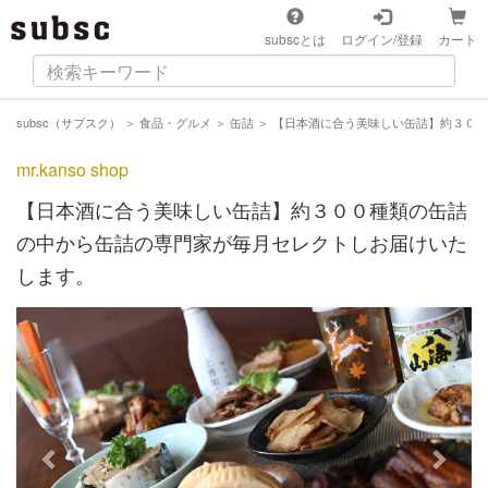
subscとは
ログイン/登録
カート
subsc（サブスク）
＞
食品・グルメ
＞
缶詰
＞
【日本酒に合う美味しい缶詰】約３００
mr.kanso shop
【日本酒に合う美味しい缶詰】約３００種類の缶詰
の中から缶詰の専門家が毎月セレクトしお届けいた
します。
Previous
Next