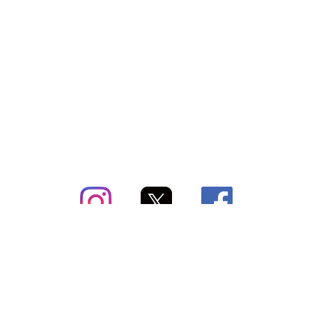
subsc（サブスク）とは
よくあるご質問
出店・掲載のご案内
お問い合わせ
メディア紹介情報
配送方法・配送料