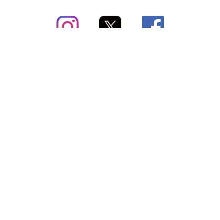
subsc（サブスク）とは
よくあるご質問
出店・掲載のご案内
お問い合わせ
メディア紹介情報
配送方法・配送料
会社概要（運営会社）
お支払いについて
特定商取引に関する表記
SNSアカウント
プライバシーポリシー
サブスクコラム
利用規約
法人向けギフトサービス
＼最新〜お得な情報をお知らせ／ メールマガジン
登録する
Copyright © subsc 2017-2026