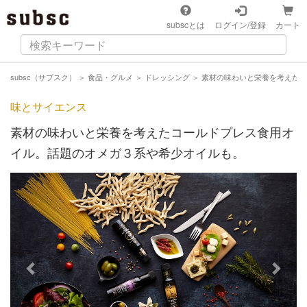
subscとは
ログイン/登録
カート
subsc（サブスク）
＞
食品・グルメ
＞
ドレッシング
＞
素材の味わいと栄養を考えたコ
味とサイエンス
素材の味わいと栄養を考えたコールドプレス食用オ
イル。話題のオメガ３系や希少オイルも。
Previous
Next