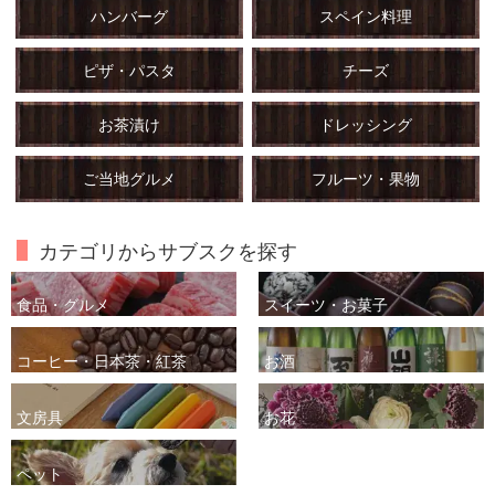
ハンバーグ
スペイン料理
ピザ・パスタ
チーズ
お茶漬け
ドレッシング
ご当地グルメ
フルーツ・果物
カテゴリからサブスクを探す
食品・グルメ
スイーツ・お菓子
コーヒー・日本茶・紅茶
お酒
文房具
お花
ペット