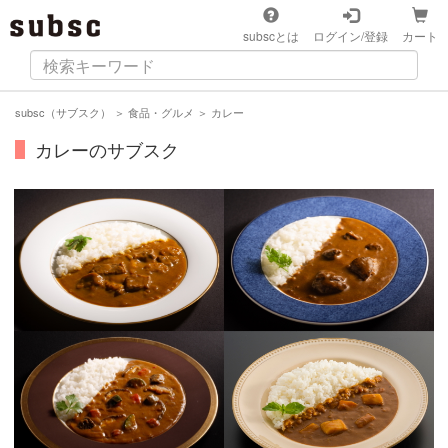
subscとは
ログイン/登録
カート
subsc（サブスク）
＞
食品・グルメ
＞
カレー
カレーのサブスク