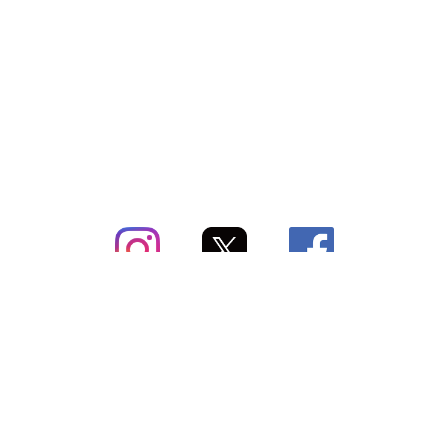
subsc（サブスク）とは
よくあるご質問
出店・掲載のご案内
お問い合わせ
メディア紹介情報
配送方法・配送料
会社概要（運営会社）
お支払いについて