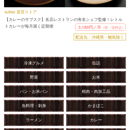
subsc 直営ストア
【カレーのサブスク】名店レストランの有名シェフ監修！レトル
トカレーが毎月届く定期便
3,180円／月
（税・送料込）
配送先：沖縄県・離島除く
冷凍グルメ
缶詰
野菜
お米
パン・お米パン
精肉・肉加工品
魚料理・刺身
かまぼこ
ラーメン
カレー