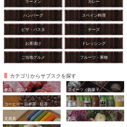
ラーメン
カレー
ハンバーグ
スペイン料理
ピザ・パスタ
チーズ
お茶漬け
ドレッシング
ご当地グルメ
フルーツ・果物
カテゴリからサブスクを探す
食品・グルメ
スイーツ・お菓子
コーヒー・日本茶・紅茶
お酒
文房具
お花