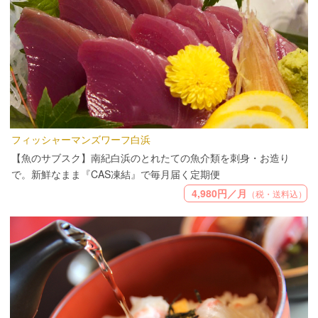
フィッシャーマンズワーフ白浜
【魚のサブスク】南紀白浜のとれたての魚介類を刺身・お造り
で。新鮮なまま『CAS凍結』で毎月届く定期便
4,980円／月
（税・送料込）