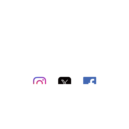
subsc（サブスク）とは
よくあるご質問
出店・掲載のご案内
お問い合わせ
メディア紹介情報
配送方法・配送料