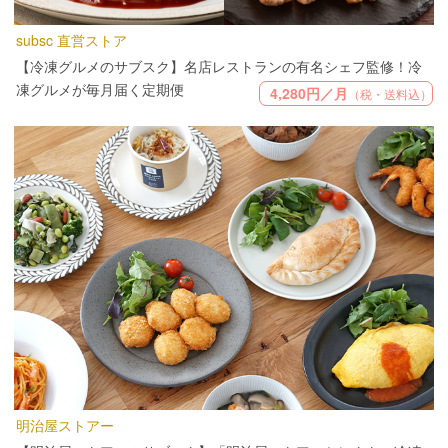
subsc 直営ストア
【冷凍グルメのサブスク】名店レストランの有名シェフ監修！冷
凍グルメが毎月届く定期便
4,280円／月
（税・送料込）
明治屋ストアー