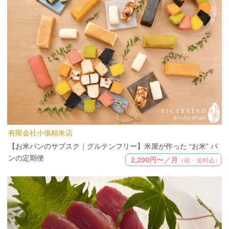
有限会社小張精米店
【お米パンのサブスク｜グルテンフリー】米屋が作った “お米” パ
ンの定期便
2,200円〜／月
（税・送料込）