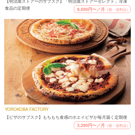
【明治屋ストアーのサブスク】「明治屋ストアーセレクト」冷凍
食品の定期便
8,500円〜／月
（税・送料込）
YOROKOBA FACTORY
【ピザのサブスク】もちもち食感のホエイピザが毎月届く定期便
3,290円〜／月
（税・送料込）