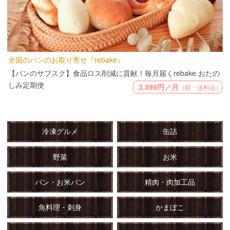
全国のパンのお取り寄せ『rebake』
【パンのサブスク】食品ロス削減に貢献！毎月届くrebake おたの
しみ定期便
3,399円／月
（税・送料込）
冷凍グルメ
缶詰
野菜
お米
パン・お米パン
精肉・肉加工品
魚料理・刺身
かまぼこ