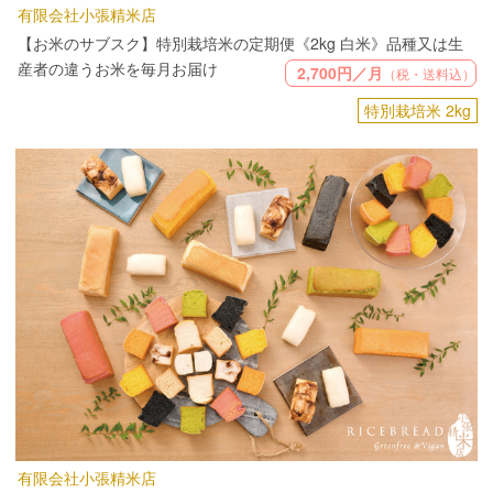
有限会社小張精米店
【お米のサブスク】特別栽培米の定期便《2kg 白米》品種又は生
産者の違うお米を毎月お届け
2,700円／月
（税・送料込）
特別栽培米 2kg
有限会社小張精米店