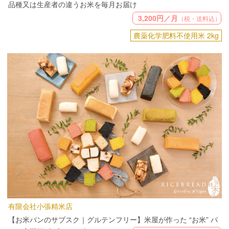
品種又は生産者の違うお米を毎月お届け
3,200円／月
（税・送料込）
農薬化学肥料不使用米 2kg
有限会社小張精米店
【お米パンのサブスク｜グルテンフリー】米屋が作った “お米” パ