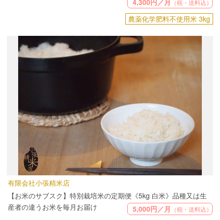
4,300円／月
（税・送料込）
農薬化学肥料不使用米 3kg
有限会社小張精米店
【お米のサブスク】特別栽培米の定期便《5kg 白米》品種又は生
産者の違うお米を毎月お届け
5,000円／月
（税・送料込）