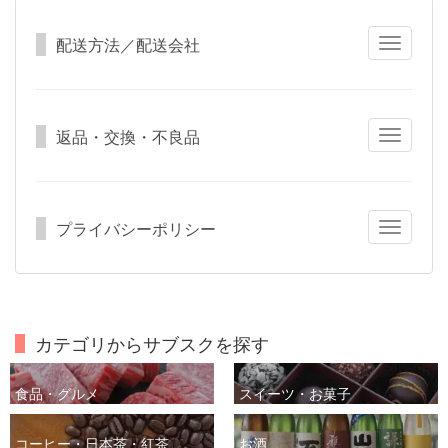
配送方法／配送会社
Toggle
navigatio
返品・交換・不良品
Toggle
navigatio
プライバシーポリシー
Toggle
navigatio
カテゴリからサブスクを探す
食品・グルメ
スイーツ・お菓子
コーヒー・日本茶・紅茶
お酒