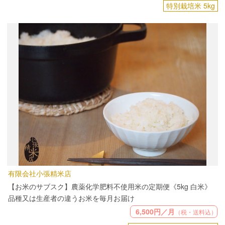
特別栽培米 5kg
有限会社小張精米店
【お米のサブスク】農薬化学肥料不使用米の定期便《5kg 白米》
品種又は生産者の違うお米を毎月お届け
6,500円／月
（税・送料込）