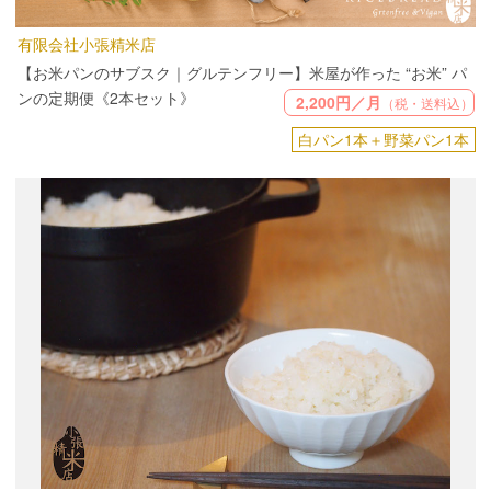
有限会社小張精米店
【お米パンのサブスク｜グルテンフリー】米屋が作った “お米” パ
ンの定期便《2本セット》
2,200円／月
（税・送料込）
白パン1本＋野菜パン1本