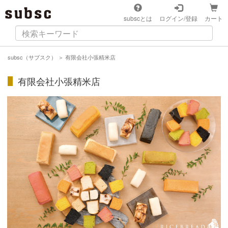
subscとは
ログイン/登録
カート
subsc（サブスク）
＞
有限会社小張精米店
有限会社小張精米店