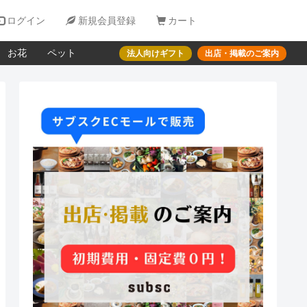

ログイン

新規会員登録

カート
お花
ペット
法人向けギフト
出店・掲載のご案内