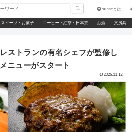

subscとは
スイーツ・お菓子
コーヒー・紅茶・日本茶
お酒
文房具
レストランの有名シェフが監修し
メニューがスタート
2025.11.12