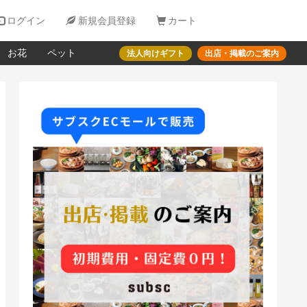

ログイン

新規会員登録

カート
お花
ペット
法人向けギフト
出店・掲載のご案内