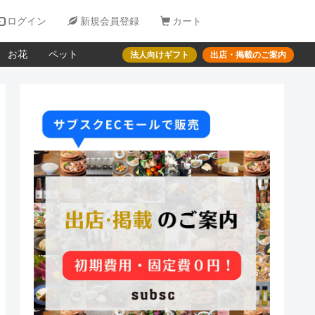

ログイン

新規会員登録

カート
お花
ペット
法人向けギフト
出店・掲載のご案内