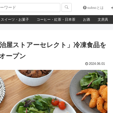

subscとは
スイーツ・お菓子
コーヒー・紅茶・日本茶
お酒
文房具
治屋ストアーセレクト」冷凍食品を
オープン
2024.06.01