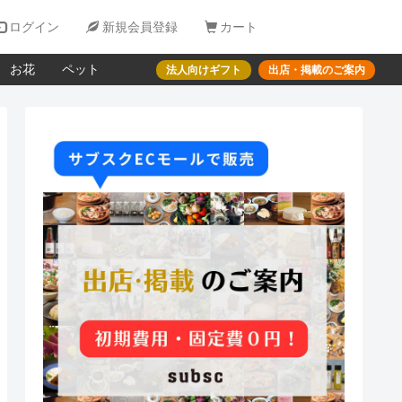

ログイン

新規会員登録

カート
お花
ペット
法人向けギフト
出店・掲載のご案内