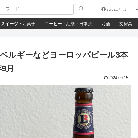

subscとは
スイーツ・お菓子
コーヒー・紅茶・日本茶
お酒
文房具
ベルギーなどヨーロッパビール3本
年9月
2024.09.15