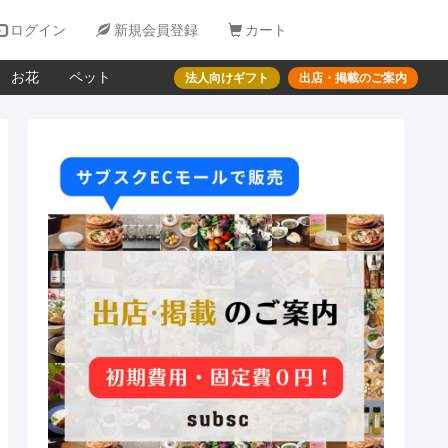

ログイン

新規会員登録

カート
お花
ペット
法人向けギフト
出店・掲載のご案内